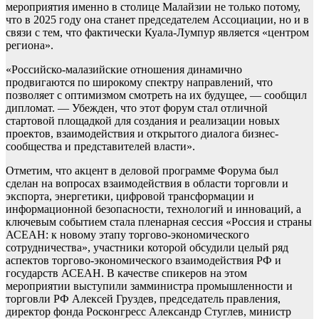
мероприятия именно в столице Малайзии не только потому,
что в 2025 году она станет председателем Ассоциации, но и в
связи с тем, что фактически Куала-Лумпур является «центром
региона».
«Российско-малазийские отношения динамично
продвигаются по широкому спектру направлений, что
позволяет с оптимизмом смотреть на их будущее, — сообщил
дипломат. — Убежден, что этот форум стал отличной
стартовой площадкой для создания и реализации новых
проектов, взаимодействия и открытого диалога бизнес-
сообщества и представителей власти».
Отметим, что акцент в деловой программе Форума был
сделан на вопросах взаимодействия в области торговли и
экспорта, энергетики, цифровой трансформации и
информационной безопасности, технологий и инноваций, а
ключевым событием стала пленарная сессия «Россия и страны
АСЕАН: к новому этапу торгово-экономического
сотрудничества», участники которой обсудили целый ряд
аспектов торгово-экономического взаимодействия РФ и
государств АСЕАН. В качестве спикеров на этом
мероприятии выступили замминистра промышленности и
торговли РФ Алексей Груздев, председатель правления,
директор фонда Росконгресс Александр Стуглев, министр