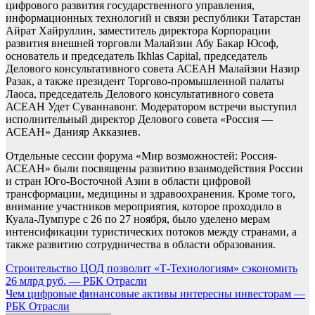
цифрового развития государственного управления,
информационных технологий и связи республики Татарстан
Айрат Хайруллин, заместитель директора Корпорации
развития внешней торговли Малайзии Абу Бакар Юсоф,
основатель и председатель Ikhlas Capital, председатель
Делового консультативного совета АСЕАН Малайзии Назир
Разак, а также президент Торгово-промышленной палаты
Лаоса, председатель Делового консультативного совета
АСЕАН Удет Суваннавонг. Модератором встречи выступил
исполнительный директор Делового совета «Россия —
АСЕАН» Данияр Акказиев.
Отдельные сессии форума «Мир возможностей: Россия-
АСЕАН» были посвящены развитию взаимодействия России
и стран Юго-Восточной Азии в области цифровой
трансформации, медицины и здравоохранения. Кроме того,
внимание участников мероприятия, которое проходило в
Куала-Лумпуре с 26 по 27 ноября, было уделено мерам
интенсификации туристических потоков между странами, а
также развитию сотрудничества в области образования.
Навигация
Строительство ЦОД позволит «Т-Технологиям» сэкономить
26 млрд руб. — РБК Отрасли
по
Чем цифровые финансовые активы интересны инвесторам —
записям
РБК Отрасли