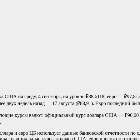
США на среду, 4 сентября, на уровне ₽88,6118, евро — ₽97,8121
е двух недель назад — 17 августа (₽88,91). Евро последний был 
дующие курсы валют: официальный курс доллара США — ₽90,0013
.
оллара и евро ЦБ использует данные банковской отчетности по
авливал официальные курсы доллара США, евро и юаня по отно