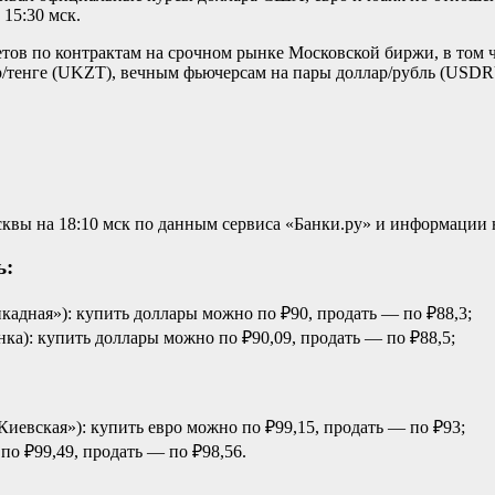
 15:30 мск.
тов по контрактам на срочном рынке Московской биржи, в том ч
лар/тенге (UKZT), вечным фьючерсам на пары доллар/рубль (US
вы на 18:10 мск по данным сервиса «Банки.ру» и информации н
ь:
икадная»): купить доллары можно по ₽90, продать — по ₽88,3;
нка): купить доллары можно по ₽90,09, продать — по ₽88,5;
«Киевская»): купить евро можно по ₽99,15, продать — по ₽93;
 по ₽99,49, продать — по ₽98,56.