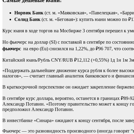
Самые дешевые юани:
Норвик Банк
(ст. м. «Маяковская», «Павелецкая», «Барр
Солид Банк
(ст. м. «Беговая»): купить юани можно по ₽1
Курс юаня в ходе торгов на Мосбирже 3 сентября перешел к уме
Но фьючерс на доллар (SI) с поставкой в сентябре по состоянию
фьючерс
на евро (Eu) снизился на 1,22%, до ₽96 707, что соотв
Китайский юань/Рубль
CNY/RUB
₽12,112
(+0,55%)
1д
1н
1м
3
«Поддержать дальнейшее движение курса рубля к более высоки
налогов», — считает главный аналитик банковского и финанс
В краткосрочной перспективе он ожидает закрепление биржево
В сентябре курс доллара, вероятно, останется в границах ₽89
Александр Потавин. «Поэтому правительство может к концу го
предположил Александр Потавин.
В инвестбанке «Синара» ожидают к концу сентября, после заве
Фьючерс — это разновидность производного (иногда говорят “