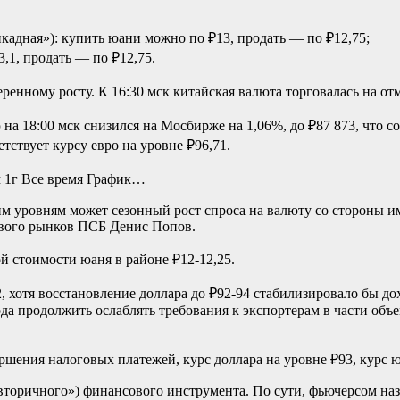
икадная»): купить юани можно по ₽13, продать — по ₽12,75;
3,1, продать — по ₽12,75.
ренному росту. К 16:30 мск китайская валюта торговалась на отм
 на 18:00 мск снизился на Мосбирже на 1,06%, до ₽87 873, что с
етствует курсу евро на уровне ₽96,71.
м
1г
Все время
График…
м уровням может сезонный рост спроса на валюту со стороны им
ового рынков ПСБ Денис Попов.
й стоимости юаня в районе ₽12-12,25.
-92, хотя восстановление доллара до ₽92-94 стабилизировало бы
да продолжить ослаблять требования к экспортерам в части об
ршения налоговых платежей, курс доллара на уровне ₽93, курс 
вторичного») финансового инструмента. По сути, фьючерсом на