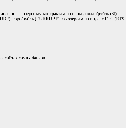
исле по фьючерсным контрактам на пары доллар/рубль (Si),
DRUBF), евро/рубль (EURRUBF), фьючерсам на индекс РТС (RTS
а сайтах самих банков.