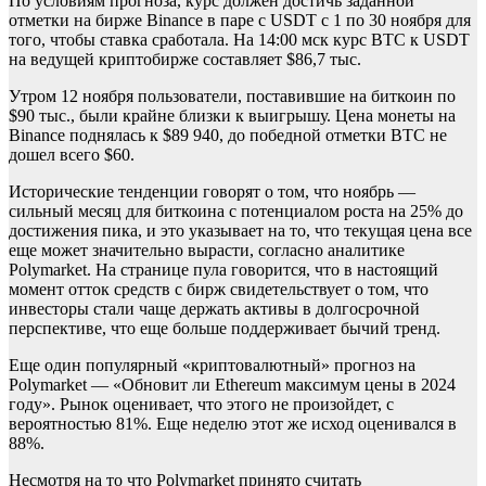
По условиям прогноза, курс должен достичь заданной
отметки на бирже Binance в паре с USDT с 1 по 30 ноября для
того, чтобы ставка сработала. На 14:00 мск курс BTC к USDT
на ведущей криптобирже составляет $86,7 тыс.
Утром 12 ноября пользователи, поставившие на биткоин по
$90 тыс., были крайне близки к выигрышу. Цена монеты на
Binance поднялась к $89 940, до победной отметки BTC не
дошел всего $60.
Исторические тенденции говорят о том, что ноябрь —
сильный месяц для биткоина с потенциалом роста на 25% до
достижения пика, и это указывает на то, что текущая цена все
еще может значительно вырасти, согласно аналитике
Polymarket. На странице пула говорится, что в настоящий
момент отток средств с бирж свидетельствует о том, что
инвесторы стали чаще держать активы в долгосрочной
перспективе, что еще больше поддерживает бычий тренд.
Еще один популярный «криптовалютный» прогноз на
Polymarket — «Обновит ли Ethereum максимум цены в 2024
году». Рынок оценивает, что этого не произойдет, с
вероятностью 81%. Еще неделю этот же исход оценивался в
88%.
Несмотря на то что Polymarket принято считать