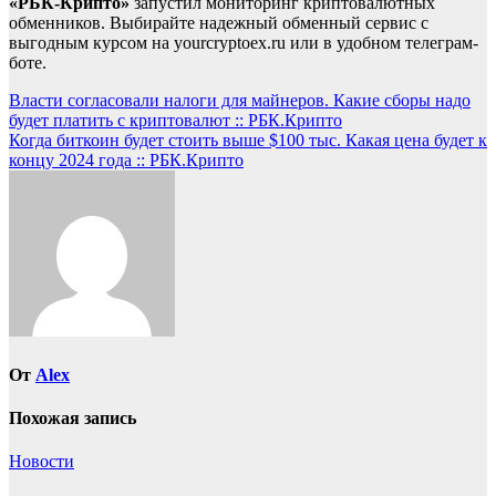
«РБК-Крипто»
запустил мониторинг криптовалютных
обменников. Выбирайте надежный обменный сервис с
выгодным курсом на yourcryptoex.ru или в удобном телеграм-
боте.
Навигация
Власти согласовали налоги для майнеров. Какие сборы надо
будет платить с криптовалют :: РБК.Крипто
по
Когда биткоин будет стоить выше $100 тыс. Какая цена будет к
записям
концу 2024 года :: РБК.Крипто
От
Alex
Похожая запись
Новости