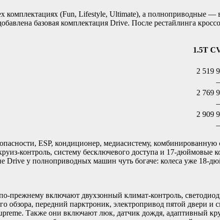
комплектациях (Fun, Lifestyle, Ultimate), а полноприводные — в
обавлена базовая комплектация Drive. После рестайлинга крос
1.5T C
2 519 9
2 769 9
2 909 9
зопасности, ESP, кондиционер, медиасистему, комбинированную о
, круиз-контроль, систему бесключевого доступа и 17-дюймовые к
ие Drive у полноприводных машин чуть богаче: колеса уже 18-д
но по-прежнему включают двухзонный климат-контроль, светодио
го обзора, передний парктроник, электропривод пятой двери и 
 Supreme. Также они включают люк, датчик дождя, адаптивный кр