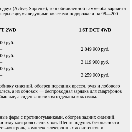
 двух (Active, Supreme), то в обновленной гамме оба варианта
соверы с двумя ведущими колесами подорожали на 98—200
VT 2WD
1.6T DCT 4WD
00 руб.
—
—
2 849 900 руб.
00 руб.
—
—
3 119 900 руб.
00 руб.
—
—
3 259 900 руб.
бивку сидений, обогрев передних кресел, руля и лобового
олеса, а из обновок — беспроводная зарядка для смартфонов
юймовые, а сиденья целиком отделаны кожзамом.
дные фары с противотуманками, обогрев задних сидений,
систему контроля слепых зон. Шесть подушек безопасности
уиз-контроль, комплекс электронных ассистентов и