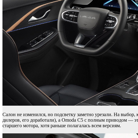
Салон не изменился, но подсветку заметно урезали. На выбор, 
дилеров, его доработали), а Omoda C5 с полным приводом — это
старшего мотора, хотя раньше полагалась всем версиям.