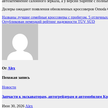
автозатемнение салонного зеркала, а у версии Supreme с полн
Дилеры ожидают появления обновленных кроссоверов Omoda C5
Навигация
Названы лучшие семейные кроссоверы с пробегом. 5 отличных 
Опубликован немецкий рейтинг надежности TÜV SÜD
по
записям
От
Alex
Похожая запись
Новости
Запчасти к экскаваторам, автогрейдерам и автомобилям К
Июн 30, 2026
Alex