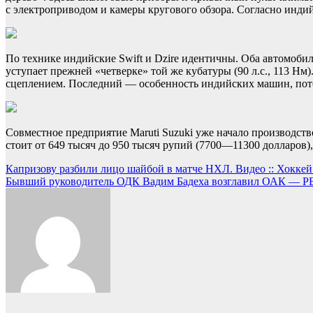
с электроприводом и камеры кругового обзора. Согласно индий
По технике индийские Swift и Dzire идентичны. Оба автомобиля
уступает прежней «четверке» той же кубатуры (90 л.с., 113 Нм
сцеплением. Последний — особенность индийских машин, потом
Совместное предприятие Maruti Suzuki уже начало производство
стоит от 649 тысяч до 950 тысяч рупий (7700—11300 долларов)
Навигация
Капризову разбили лицо шайбой в матче НХЛ. Видео :: Хоккей
Бывший руководитель ОДК Вадим Бадеха возглавил ОАК — Р
по
записям