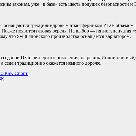
ским законам, уже «в базе» есть шесть подушек безопасности и
 оснащаются трехцилиндровым атмосферником Z12E объемом 1,2 л 
). Позже появится газовая версия. На выбор — пятиступенчатая 
у что Swift японского производства оснащается вариатором.
 седанов Dzire четвертого поколения, на рынок Индии они выйду
, а седан традиционно окажется немного дороже.
 :: РБК Спорт
БК