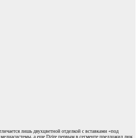
отличается лишь двухцветной отделкой с вставками «под
 медиасистемы, а еще Dzire первым в сегменте предложил люк