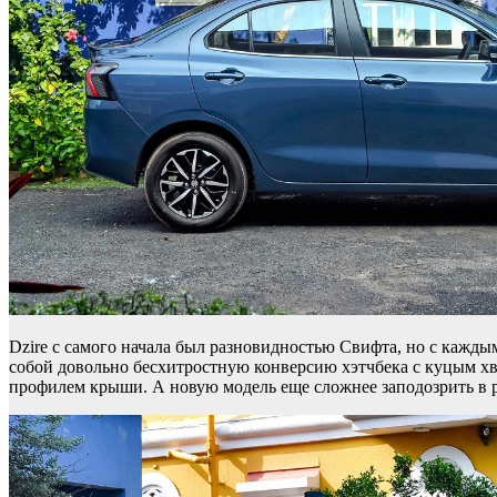
Dzire с самого начала был разновидностью Свифта, но с каждым
собой довольно бесхитростную конверсию хэтчбека с куцым хв
профилем крыши. А новую модель еще сложнее заподозрить в р