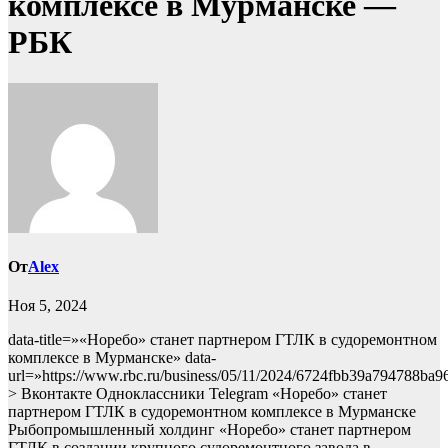
комплексе в Мурманске —
РБК
От
Alex
Ноя 5, 2024
data-title=»«Норебо» станет партнером ГТЛК в судоремонтном
комплексе в Мурманске» data-
url=»https://www.rbc.ru/business/05/11/2024/6724fbb39a794788ba9
> Вконтакте Одноклассники Telegram «Норебо» станет
партнером ГТЛК в судоремонтном комплексе в Мурманске
Рыбопромышленный холдинг «Норебо» станет партнером
ГТЛК в создании крупного судоремонтного завода в