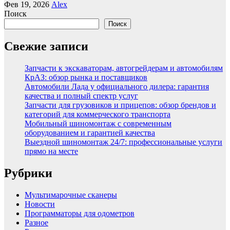
Фев 19, 2026
Alex
Поиск
Поиск
Свежие записи
Запчасти к экскаваторам, автогрейдерам и автомобилям
КрАЗ: обзор рынка и поставщиков
Автомобили Лада у официального дилера: гарантия
качества и полный спектр услуг
Запчасти для грузовиков и прицепов: обзор брендов и
категорий для коммерческого транспорта
Мобильный шиномонтаж с современным
оборудованием и гарантией качества
Выездной шиномонтаж 24/7: профессиональные услуги
прямо на месте
Рубрики
Мультимарочные сканеры
Новости
Программаторы для одометров
Разное