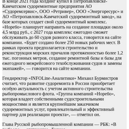
В конце 2021 года холдинг купил в Петропавловске-
Камчатском судоремонтные предприятия АО
«Судоремсервис», ООО «Ретривер», ООО «Энергоресурс» и
АО «Петропавловск-Камчатский судоремонтный завод», на
базе которых создает свой судоремонтный комплекс.
«Норебо» планирует направить на создание площадки около
4,5 млрд руб., с 2027 года комплекс ежегодно сможет
обслуживать до 60 судов разного класса, говорится на сайте
компании. «Будет создано более 250 новых рабочих мест. В
рамках проекта предполагается строительство и
реконструкция морских причалов протяженностью более 1,2
тыс. погонных метров, создание ремонтной базы и базы для
ежегодного межрейсового техобслуживания судов и замены
экипажей», — говорится на сайте компании.
Гендиректор «INFOLine-Аналитики» Михаил Бурмистров
считает, что развитие судоремонта в России приобретает
особую актуальность с учетом активного строительства
рыбопромыслового флота. «Группа компаний «Норебо»,
которая владеет собственными судостроительными
мощностями и является крупнейшим заказчиком
судоремонтных услуг, привлекательный и эффективный
партнер для реализации проекта», — отметил он.
Глава Русской рыбопромышленной компании — РБК: «В