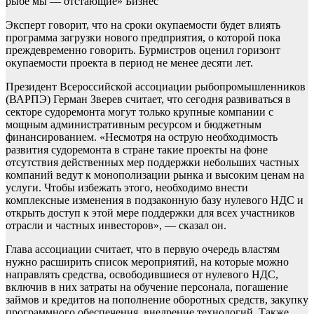
рыбе мы — отстающие»
Бизнес
Эксперт говорит, что на сроки окупаемости будет влиять
программа загрузки нового предприятия, о которой пока
преждевременно говорить. Бурмистров оценил горизонт
окупаемости проекта в период не менее десяти лет.
Президент Всероссийской ассоциации рыбопромышленников
(ВАРПЭ) Герман Зверев считает, что сегодня развиваться в
секторе судоремонта могут только крупные компании с
мощным административным ресурсом и бюджетным
финансированием. «Несмотря на острую необходимость
развития судоремонта в стране такие проекты на фоне
отсутствия действенных мер поддержки небольших частных
компаний ведут к монополизации рынка и высоким ценам на
услуги. Чтобы избежать этого, необходимо внести
комплексные изменения в подзаконную базу нулевого НДС и
открыть доступ к этой мере поддержки для всех участников
отрасли и частных инвесторов», — сказал он.
Глава ассоциации считает, что в первую очередь властям
нужно расширить список мероприятий, на которые можно
направлять средства, освободившиеся от нулевого НДС,
включив в них затраты на обучение персонала, погашение
займов и кредитов на пополнение оборотных средств, закупку
программного обеспечения, внедрение технологий. Также