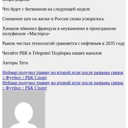
Что будет с биткоином на следующей неделе
Снижение цен на жилье в России снова ускорилось
Хачанов обвинил француза в неуважении в проигранном
полуфинале «Мастерса»
Рынок чистых технологий сравняется с нефтяным к 2035 году
Читайте РБК в Telegram! Подборка наших каналов
Авторы Теги
Навигация
Неймар получил травму во второй игре после разрыва связок
:: Футбол :: РБК Спорт
по
Неймар получил травму во второй игре после разрыва связок
записям
:: Футбол :: РБК Спорт