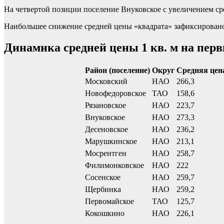
На четвертой позиции поселение Внуковское с увеличением сред
Наибольшее снижение средней цены «квадрата» зафиксировано в
Динамика средней цены 1 кв. м на пер
Район (поселение)
Округ
Средняя цена 
Московский
НАО
266,3
Новофедоровское
ТАО
158,6
Рязановское
НАО
223,7
Внуковское
НАО
273,3
Десеновское
НАО
236,2
Марушкинское
НАО
213,1
Мосрентген
НАО
258,7
Филимонковское
НАО
222
Сосенское
НАО
259,7
Щербинка
НАО
259,2
Первомайское
ТАО
125,7
Кокошкино
НАО
226,1