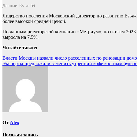
Данные: Est-a-Tet
Лидерство поселения Московский директор по развитию Est-a-T
более высокой средней ценой.
По данным риелторской компании «Метриум», по итогам 2023 го
выросла на 7,5%.
Читайте также:
Навигация
Власти Москвы назвали число расселенных по реновации домов
Эксперты предложили заменить утренний кофе костным бульон
по
записям
От
Alex
Похожая запись