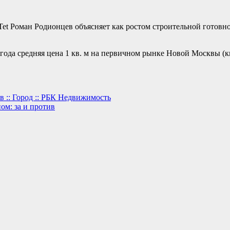
et Роман Родионцев объясняет как ростом строительной готовнос
да средняя цена 1 кв. м на первичном рынке Новой Москвы (ква
 :: Город :: РБК Недвижимость
ом: за и против