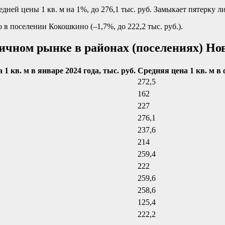
ней цены 1 кв. м на 1%, до 276,1 тыс. руб. Замыкает пятерку лид
 поселении Кокошкино (–1,7%, до 222,2 тыс. руб.).
вичном рынке в районах (поселениях) Но
1 кв. м в январе 2024 года, тыс. руб.
Средняя цена 1 кв. м в 
272,5
162
227
276,1
237,6
214
259,4
222
259,6
258,6
125,4
222,2