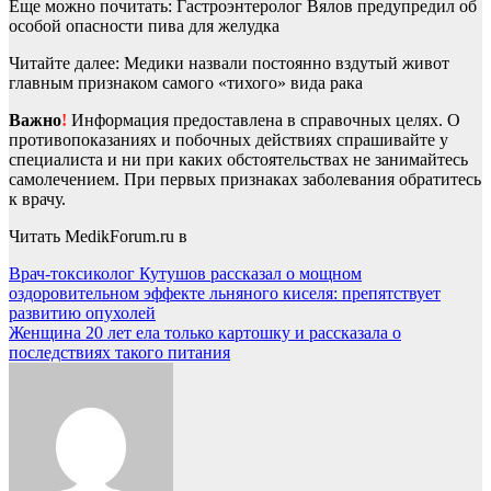
Еще можно почитать: Гастроэнтеролог Вялов предупредил об
особой опасности пива для желудка
Читайте далее: Медики назвали постоянно вздутый живот
главным признаком самого «тихого» вида рака
Важно
!
Информация предоставлена в справочных целях. О
противопоказаниях и побочных действиях спрашивайте у
специалиста и ни при каких обстоятельствах не занимайтесь
самолечением. При первых признаках заболевания обратитесь
к врачу.
Читать MedikForum.ru в
Навигация
Врач-токсиколог Кутушов рассказал о мощном
оздоровительном эффекте льняного киселя: препятствует
по
развитию опухолей
записям
Женщина 20 лет ела только картошку и рассказала о
последствиях такого питания