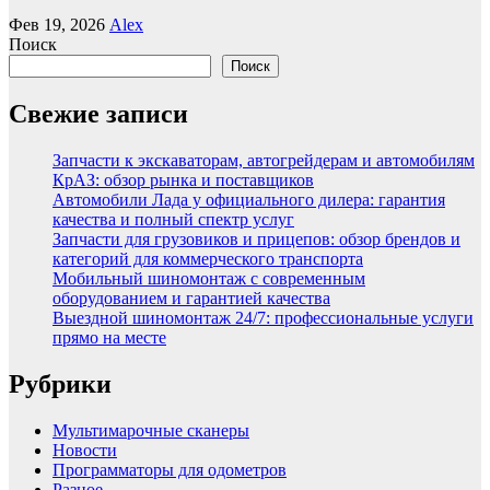
Фев 19, 2026
Alex
Поиск
Поиск
Свежие записи
Запчасти к экскаваторам, автогрейдерам и автомобилям
КрАЗ: обзор рынка и поставщиков
Автомобили Лада у официального дилера: гарантия
качества и полный спектр услуг
Запчасти для грузовиков и прицепов: обзор брендов и
категорий для коммерческого транспорта
Мобильный шиномонтаж с современным
оборудованием и гарантией качества
Выездной шиномонтаж 24/7: профессиональные услуги
прямо на месте
Рубрики
Мультимарочные сканеры
Новости
Программаторы для одометров
Разное