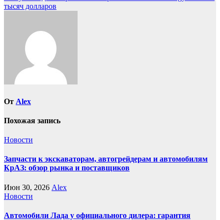
записям
тысяч долларов
От
Alex
Похожая запись
Новости
Запчасти к экскаваторам, автогрейдерам и автомобилям
КрАЗ: обзор рынка и поставщиков
Июн 30, 2026
Alex
Новости
Автомобили Лада у официального дилера: гарантия