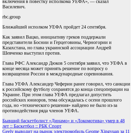
включения в повестку исполкома УЕФА», — сказал
Василевич.
rbc.group
Ближайший исполком УЕФА пройдет 24 сентября.
Как заявил Вацко, инициативу греков поддержали
представители Боснии и Герцеговины, Черногории и
Казахстана, но глава украинской ассоциации Андрей
Шевченко выступил против.
Глава РФС Александр Дюков 5 сентября заявил, что УЕФА в
конце месяца может принять решение по вопросу о
возвращении России в международные соревнования.
Глава УЕФА Александер Чеферин ранее говорил, что санкции
к российскому футболу сохранятся до конца спецоперации на
Украине. При этом глава УЕФА предлагал допустить
российских юниоров, тема обсуждалась с осени прошлого
года, но «технического решения» найдено не было из-за
противодействия ряда членов УЕФА.
Навигация
Бывший баскетболист «Динамо» и «Локомотива» умер в 48
лет :: Баскетбол :: РБК Спорт
по
Geely выводит на рынок электромобиль Geome Xingyuan за 11