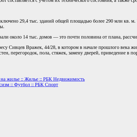
т составляется с учетом их технического состояния, а также с
ючено 29,4 тыс. зданий общей площадью более 290 млн кв. м. У
ы.
али около 14 тыс. домов — это почти половина от плана, рассчи
есу Сивцев Вражек, 44/28, в котором в начале прошлого века жи
ен, перегородок, пола, стяжек, замену дверей, приведение в по
а жилье :: Жилье :: РБК Недвижимость
изм :: Футбол :: РБК Спорт