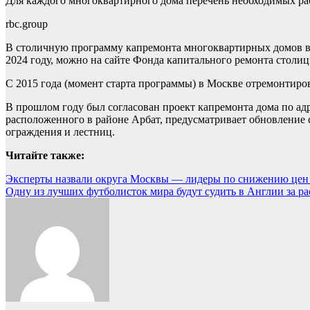
Для каждого многоквартирного дома перечень необходимых рабо
rbc.group
В столичную программу капремонта многоквартирных домов вкл
2024 году, можно на сайте Фонда капитального ремонта столиц
С 2015 года (момент старта программы) в Москве отремонтиров
В прошлом году был согласован проект капремонта дома по адр
расположенного в районе Арбат, предусматривает обновление ст
ограждения и лестниц.
Читайте также:
Навигация
Эксперты назвали округа Москвы — лидеры по снижению цен н
Одну из лучших футболисток мира будут судить в Англии за рас
по
записям