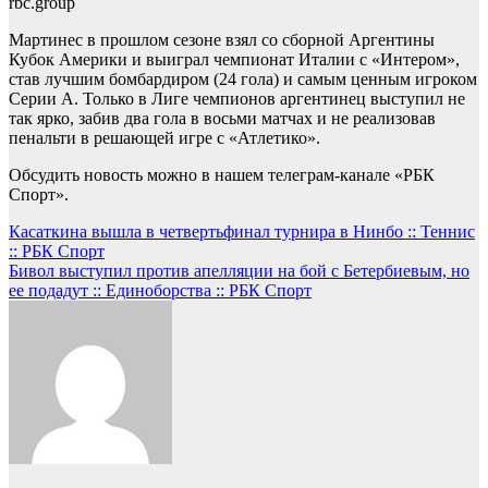
rbc.group
Мартинес в прошлом сезоне взял со сборной Аргентины
Кубок Америки и выиграл чемпионат Италии с «Интером»,
став лучшим бомбардиром (24 гола) и самым ценным игроком
Серии А. Только в Лиге чемпионов аргентинец выступил не
так ярко, забив два гола в восьми матчах и не реализовав
пенальти в решающей игре с «Атлетико».
Обсудить новость можно в нашем телеграм-канале «РБК
Спорт».
Навигация
Касаткина вышла в четвертьфинал турнира в Нинбо :: Теннис
:: РБК Спорт
по
Бивол выступил против апелляции на бой с Бетербиевым, но
записям
ее подадут :: Единоборства :: РБК Спорт