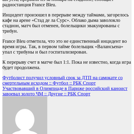
радиостанция France Bleu.
Инцидент произошел в перерыве между таймами, загорелось
кафе на арене «Стад де ла Сурс». Облако дыма заволокло
стадион, матч был отменен, болельщики эвакуированы с
трибун.
France Bleu отметила, что это не единственный инцидент во
время игры. Так, в первом тайме болельщик «Валансьена»
упал с трибуны и был госпитализирован.
К перерыву счет в матче был 1:1. Пока не известно, когда игра
будет продолжена.
Навигация
Футболист получил условный срок за ДТП на самокате со
смертельным исходом :: Футбол :: РБК Спорт
по
Участвовавший в Олимпиаде в Париже российский каноист
записям
завоевал золото ЧМ :: Другие :: РБК Спорт