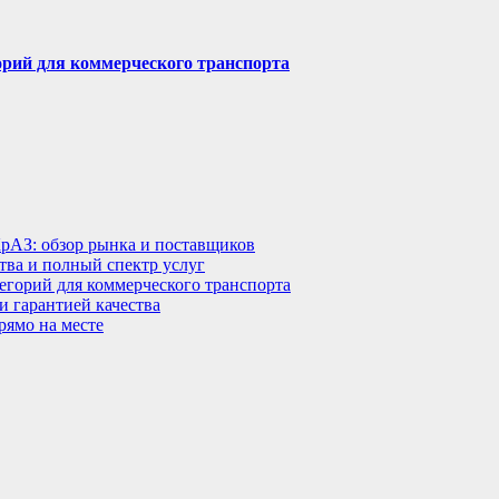
горий для коммерческого транспорта
КрАЗ: обзор рынка и поставщиков
тва и полный спектр услуг
тегорий для коммерческого транспорта
 гарантией качества
рямо на месте