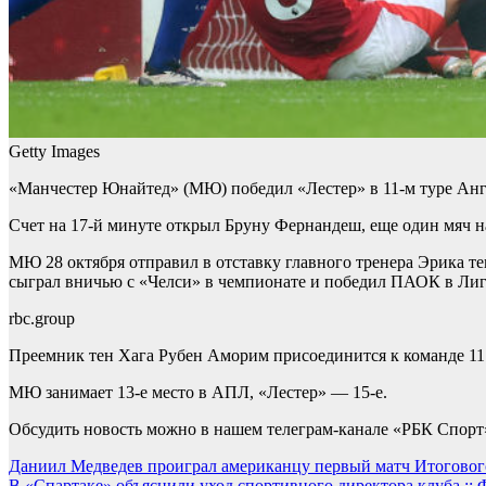
Getty Images
«Манчестер Юнайтед» (МЮ) победил «Лестер» в 11-м туре Англ
Счет на 17-й минуте открыл Бруну Фернандеш, еще один мяч на
МЮ 28 октября отправил в отставку главного тренера Эрика те
сыграл вничью с «Челси» в чемпионате и победил ПАОК в Ли
rbc.group
Преемник тен Хага Рубен Аморим присоединится к команде 1
МЮ занимает 13-е место в АПЛ, «Лестер» — 15-е.
Обсудить новость можно в нашем телеграм-канале «РБК Спорт
Навигация
Даниил Медведев проиграл американцу первый матч Итогового 
В «Спартаке» объяснили уход спортивного директора клуба :: 