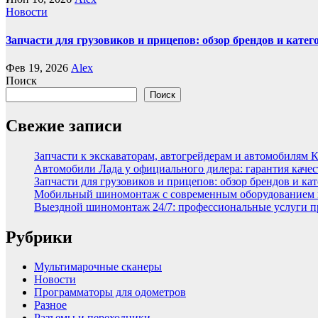
Новости
Запчасти для грузовиков и прицепов: обзор брендов и кате
Фев 19, 2026
Alex
Поиск
Поиск
Свежие записи
Запчасти к экскаваторам, автогрейдерам и автомобилям 
Автомобили Лада у официального дилера: гарантия качес
Запчасти для грузовиков и прицепов: обзор брендов и ка
Мобильный шиномонтаж с современным оборудованием и
Выездной шиномонтаж 24/7: профессиональные услуги п
Рубрики
Мультимарочные сканеры
Новости
Программаторы для одометров
Разное
Разъемы и переходники