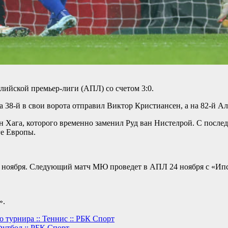
ийской премьер-лиги (АПЛ) со счетом 3:0.
 38-й в свои ворота отправил Виктор Кристиансен, а на 82-й Ал
н Хага, которого временно заменил Руд ван Нистелрой. С после
ге Европы.
1 ноября. Следующий матч МЮ проведет в АПЛ 24 ноября с «Ипс
».
турнира :: Теннис :: РБК Спорт
Футбол :: РБК Спорт