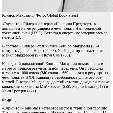
Коннор Макдэвид
(Фото: Global Look Press)
«Эдмонтон Ойлерз» обыграл «Нэшвилл Предаторз» в
домашнем матче регулярного чемпионата Национальной
хоккейной лиги (НХЛ). Встреча в овертайме завершилась со
счетом 3:2.
В составе «Ойлерз» отличились Коннор Макдэвид (23-я
минута), Дарнелл Нёрс (26, 63). У «Предаторз» отметились
Майкл Маккэррон (9) и Коул Смит (58).
Канадский нападающий Коннор Макдэвид помимо гола в
матче отличился результативной передачей. Он преодолел
отметку в 1000 очков (340 голов + 660 передач) в регулярных
чемпионатах НХЛ. Канадцу потребовалось для этого 659
матчей. Быстрее Макдэвида до этой отметки доходили только
канадские хоккеисты Майк Босси (656), Марио Лемье (513) и
Уэйн Гретцки (424).
rbc.group
«Эдмонтон» занимает четвертое место в турнирной таблице
Тихоокеанского дивизиона. На счету команды 19 очков в 17