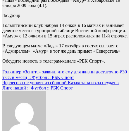
«Лада» последний раз побеждала «Амур» в Хабаровске 19
января 2009 года (4:1).
rbc.group
Тольяттинский клуб набрал 14 очков в 16 матчах и занимает
девятое место в турнирной таблице Восточной конференции.
«Амур» с 12 очками в 15 играх расположился на 11-й строчке.
В следующем матче «Лада» 17 октября в гостях сыграет с
«Адмиралом», «Амур» в тот же день примет «Северсталь».
Обсудите новость в телеграм-канале «РБК Спорт».
Навигация
Голкипер «Зенита» заявил, что ему для жизни достаточно ₽30
тыс. в месяц :: Футбол :: РБК Спорт
по
Черчесова не уволят из сборной Казахстана из-за неудач в
записям
Лиге наций :: Футбол :: РБК Спорт