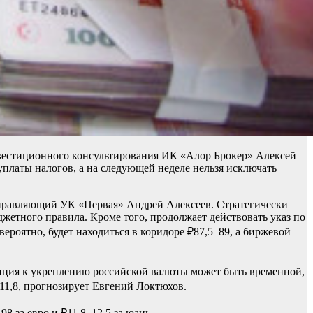
нвестиционного консультирования ИК «Алор Брокер» Алексей
уплаты налогов, а на следующей неделе нельзя исключать
управляющий УК «Первая» Андрей Алексеев. Стратегически
етного правила. Кроме того, продолжает действовать указ по
ероятно, будет находиться в коридоре ₽87,5–89, а биржевой
енция к укреплению российской валюты может быть временной,
1,8, прогнозирует Евгений Локтюхов.
 за евро и ₽11,8–12,5 за юань.