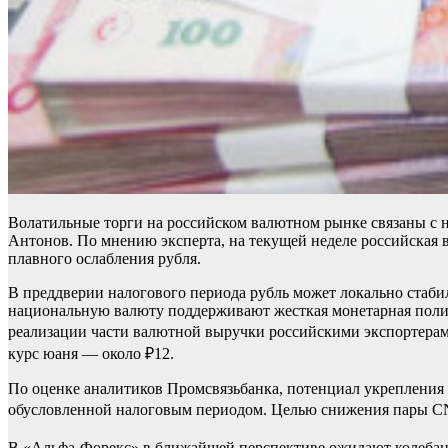
Волатильные торги на российском валютном рынке связаны с 
Антонов. По мнению эксперта, на текущей неделе российская 
плавного ослабления рубля.
В преддверии налогового периода рубль может локально стаб
национальную валюту поддерживают жесткая монетарная полит
реализации части валютной выручки российскими экспортерами.
курс юаня — около ₽12.
По оценке аналитиков Промсвязьбанка, потенциал укрепления
обусловленной налоговым периодом. Целью снижения пары CNY
В «Альфа-Форекс» в ближайшей перспективе ожидают колебания 