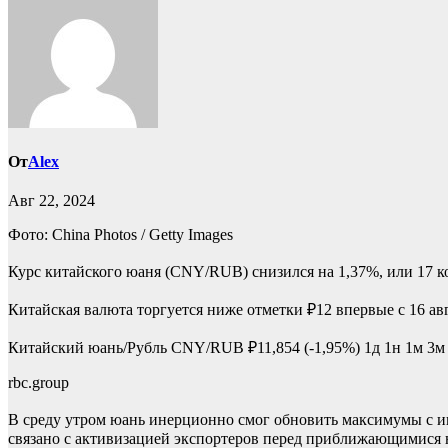
От
Alex
Авг 22, 2024
Фото: China Photos / Getty Images
Курс китайского юаня (CNY/RUB) снизился на 1,37%, или 17 к
Китайская валюта торгуется ниже отметки ₽12 впервые с 16 авг
Китайский юань/Рубль
CNY/RUB
₽11,854
(-1,95%)
1д
1н
1м
3м
rbc.group
В среду утром юань инерционно смог обновить максимумы с ию
связано с активизацией экспортеров перед приближающимися н