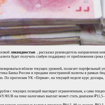
низкой
ликвидностью
, рассказал руководитель направления и
валюта будет получать слабую поддержку от приближения срока 
илизироваться вблизи текущих уровней, полагает портфельный 
ика Банка России и продажи иностранной валюты в рамках бюдж
 По прогнозам УК «Первая», на текущей неделе курс доллара, в
 рубля с текущих позиций выглядит ограниченным, а сама тенд
/RUB на пике налоговых выплат может стать диапазон ₽11,5–1
курсов основных валют в пределах ₽84,5–89 за доллар, ₽92,5–98