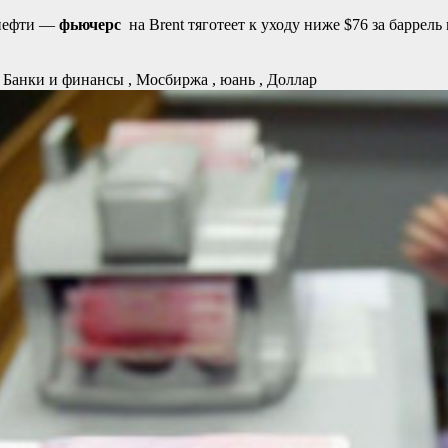
 нефти —
фьючерс
на Brent тяготеет к уходу ниже $76 за баррел
я
Банки и финансы , Мосбиржа , юань , Доллар