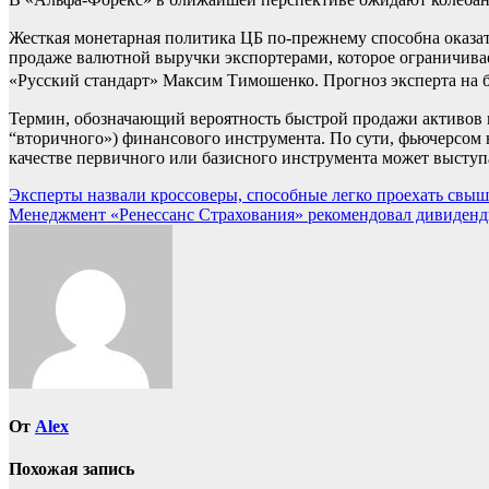
Жесткая монетарная политика ЦБ по‑прежнему способна оказат
продаже валютной выручки экспортерами, которое ограничива
«Русский стандарт» Максим Тимошенко. Прогноз эксперта на б
Термин, обозначающий вероятность быстрой продажи активов 
“вторичного») финансового инструмента. По сути, фьючерсом 
качестве первичного или базисного инструмента может выступа
Навигация
Эксперты назвали кроссоверы, способные легко проехать свыше
Менеджмент «Ренессанс Страхования» рекомендовал дивиденд
по
записям
От
Alex
Похожая запись