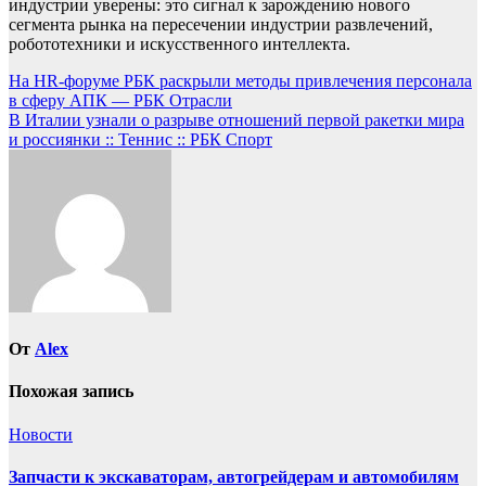
индустрии уверены: это сигнал к зарождению нового
сегмента рынка на пересечении индустрии развлечений,
робототехники и искусственного интеллекта.
Навигация
На HR-форуме РБК раскрыли методы привлечения персонала
в сферу АПК — РБК Отрасли
по
В Италии узнали о разрыве отношений первой ракетки мира
записям
и россиянки :: Теннис :: РБК Спорт
От
Alex
Похожая запись
Новости
Запчасти к экскаваторам, автогрейдерам и автомобилям