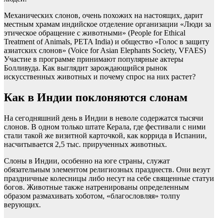
Механических слонов, очень похожих на настоящих, дарит
местным храмам индийское отделение организации «Люди за
этическое обращение с животными» (People for Ethical
Treatment of Animals, PETA India) и общество «Голос в защиту
азиатских слонов» (Voice for Asian Elephants Society, VFAES)
Участие в программе принимают популярные актеры
Болливуда. Как выглядит зарождающийся рынок
искусственных животных и почему спрос на них растет?
Как в Индии поклоняются слонам
На сегодняшний день в Индии в неволе содержатся тысячи
слонов. В одном только штате Керала, где фестивали с ними
стали такой же визитной карточкой, как коррида в Испании,
насчитывается 2,5 тыс. прирученных животных.
Слоны в Индии, особенно на юге страны, служат
обязательным элементом религиозных празднеств. Они везут
праздничные колесницы либо несут на себе священные статуи
богов. Животные также натренированы определенным
образом размахивать хоботом, «благословляя» толпу
верующих.