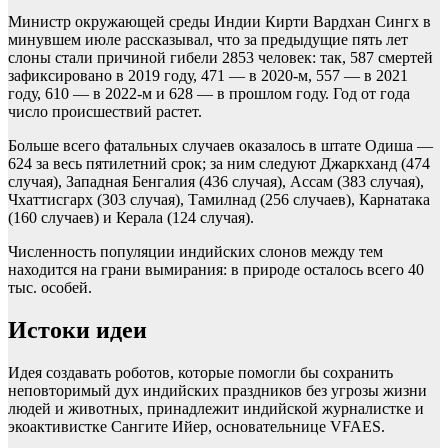
Министр окружающей среды Индии Кирти Вардхан Сингх в
минувшем июле рассказывал, что за предыдущие пять лет
слоны стали причиной гибели 2853 человек: так, 587 смертей
зафиксировано в 2019 году, 471 — в 2020-м, 557 — в 2021
году, 610 — в 2022-м и 628 — в прошлом году. Год от года
число происшествий растет.
Больше всего фатальных случаев оказалось в штате Одиша —
624 за весь пятилетний срок; за ним следуют Джаркханд (474
случая), Западная Бенгалия (436 случая), Ассам (383 случая),
Чхаттисгарх (303 случая), Тамилнад (256 случаев), Карнатака
(160 случаев) и Керала (124 случая).
Численность популяции индийских слонов между тем
находится на грани вымирания: в природе осталось всего 40
тыс. особей.
Истоки идеи
Идея создавать роботов, которые помогли бы сохранить
неповторимый дух индийских праздников без угрозы жизни
людей и животных, принадлежит индийской журналистке и
экоактивистке Сангите Ийер, основательнице VFAES.