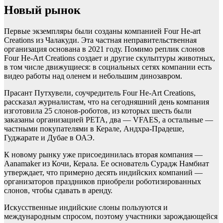
Новый рынок
Первые экземпляры были созданы компанией Four He-art
Creations из Чалакуди. Эта частная неправительственная
организация основана в 2021 году. Помимо реплик слонов
Four He-Art Creations создает и другие скульптуры животных,
в том числе движущиеся: в социальных сетях компании есть
видео работы над оленем и небольшим динозавром.
Прасант Путхувели, соучредитель Four He-Art Creations,
рассказал журналистам, что на сегодняшний день компания
изготовила 25 слонов-роботов, из которых шесть были
заказаны организацией PETA, два — VFAES, а остальные —
частными покупателями в Керале, Андхра-Прадеше,
Гуджарате и Дубае в ОАЭ.
К новому рынку уже присоединилась вторая компания —
Aanamaker из Кочи, Керала. Ее основатель Сурадж Намбиат
утверждает, что примерно десять индийских компаний —
организаторов праздников приобрели роботизированных
слонов, чтобы сдавать в аренду.
Искусственные индийские слоны пользуются и
международным спросом, поэтому участники зарождающейся