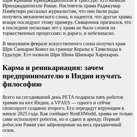
Шри Кришны Иринджадаппилли в Триссуре. Его назвали
Иринджадаппилли Раман. Настоятель храма Раджкумар
Намбутири рассказал журналистам, что они были рады
получить механического слона, и надеется, что другие храмы
вскоре последуют этому примеру. Священник признался, что
в последние несколько лет у храма не было слонов на
торжественных процессиях: и дорого, и небезопасно.
В минувшем феврале искусственного слона получил храм
Шри Санкаран Ковил на границе Кералы и Тамилнада в
Гудалуре. Его назвали Шри Шива Шанкара Харихаран.
Карма и реинкарнация: зачем
предпринимателю в Индии изучать
философию
Всего на сегодняшний день PETA подарила пять роботов
храмам на юге Индии, а VFAES — одного и сейчас
спонсирует создание второго. Его передадут верующим в
начале 2025 года. Как сообщает RestOfWorld, храмы не только
сами используют роботов, но и сдают в аренду. Первый
робослон Раман уже забронирован на весь праздничный
сезон.