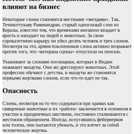
влияют на бизнес
Некоторые слоны становятся местными «звездами». Так,
Течикоттукаву Рамачандран, старый одноглазый слон из
Кералы, известен тем, что временами внезапно впадает в
ярость и нападает на людей и животных. За свою
сорокалетнюю карьеру он убил десять человек и трех слонов.
Несмотря на это, армия поклонников слона активно возражает
против того, что «ветерана сцены» отпустили на пенсию.
Ухаживают за слонами погонщики, которых в Индии
называют махауты. Они же дрессируют животных. Этой
профессии обучают с детства, и махауты же становятся
первыми жертвами слонов, если что-то идет не так.
Опасность
Слоны, несмотря на то что содержатся при храмах как
священные животные и их «работа» заключается в основном в
участии в праздничных шествиях, постоянно сталкиваются с
жестоким обращением. Иногда, испугавшись фейерверков
или толпы, они пытаются убежать, и это влечет за собой
человеческие жертвы.