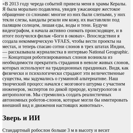
«В 2013 году череда событий привела меня в храмы Кералы.
Я была морально подавлена, увидев ужасающее жестокое
обращение со слонами: многие из них были слепыми, у них
текли слезы, кандалы резали им кожу, их выставляли под
палящим солнцем, лишая еды, воды и тени. Будучи
видеографом, я начала активно снимать происходящее, и в
итоге получился фильм «Боги в оковах». Впоследствии я
создала некоммерческую VFAES, чтобы вести проекты на
местах, и теперь спасаю сотни слонов в трех штатах Индии,
— рассказывала журналистка в интервью National Geographic.
— Концепция роботизированных слонов возникла из
необходимости прекратить страдания в неволе живых слонов,
которых используют на традиционных праздниках. Видя, как
физически и психологически страдают эти величественные
существа, мы задумались о гуманной альтернативе. Наш
творческий процесс начался с мозгового штурма с участием
инженеров, экспертов по дикой природе, культурологов и
антропологов. Мы стремились создать реалистичных
автономных роботов-слонов, которые могли бы имитировать
внешний вид и движения настоящих животных».
Зверь и ИИ
Стандартный робослон больше 3 м в высоту и весит