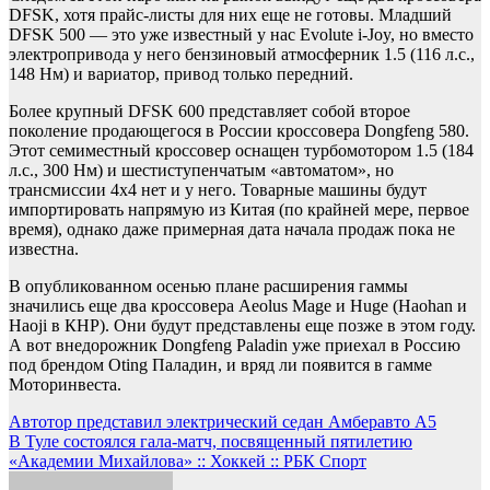
DFSK, хотя прайс-листы для них еще не готовы. Младший
DFSK 500 — это уже известный у нас Evolute i-Joy, но вместо
электропривода у него бензиновый атмосферник 1.5 (116 л.с.,
148 Нм) и вариатор, привод только передний.
Более крупный DFSK 600 представляет собой второе
поколение продающегося в России кроссовера Dongfeng 580.
Этот семиместный кроссовер оснащен турбомотором 1.5 (184
л.с., 300 Нм) и шестиступенчатым «автоматом», но
трансмиссии 4х4 нет и у него. Товарные машины будут
импортировать напрямую из Китая (по крайней мере, первое
время), однако даже примерная дата начала продаж пока не
известна.
В опубликованном осенью плане расширения гаммы
значились еще два кроссовера Aeolus Mage и Huge (Haohan и
Haoji в КНР). Они будут представлены еще позже в этом году.
А вот внедорожник Dongfeng Paladin уже приехал в Россию
под брендом Oting Паладин, и вряд ли появится в гамме
Моторинвеста.
Навигация
Автотор представил электрический седан Амберавто А5
В Туле состоялся гала-матч, посвященный пятилетию
по
«Академии Михайлова» :: Хоккей :: РБК Спорт
записям