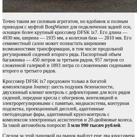
Точно таким же силовым агрегатом, но вдобавок и полным
приводом с муфтой BorgWarner для подключения задней оси,
оснащен более крупный кроссовер DFSK ix7. Его длина —
4930 мм, ширина — 1935 мм, а колесная база — 2810 мм. Его
семиместный салон может похвастать широкими
возможностями трансформации, в том числе продольной
регулировкой сидений второго ряда. Паспортный объем
багажника — 450 литров за третьим рядом, 957 литров со
сложенной галеркой и 1893 литра со сложенными сиденьями
второго и третьего рядов.
Кроссовер DFSK ix7 предложен только в богатой
комплектации Journey: шесть подушек безопасности,
двухзонный климат контроль с дефлекторами для всех рядов
сидений, передние кресла с обогревом, вентиляцией и
электрорегулировками с памятью, мидиасистема, контурная
подсветка, проекционный дисплей, адаптивные
светодиодные фары, адаптивный круиз-контроль с
комплексом электронных ассистентов и 20-дюймовые колеса.
За такой автомобиль попросят
3 млн 990 тысяч
рублей
.
Следом за этой парочкой на рынок выйдут еще два кроссовера