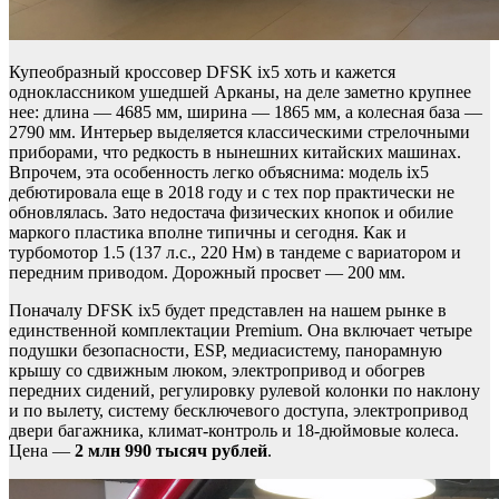
Купеобразный кроссовер DFSK ix5 хоть и кажется
одноклассником ушедшей Арканы, на деле заметно крупнее
нее: длина — 4685 мм, ширина — 1865 мм, а колесная база —
2790 мм. Интерьер выделяется классическими стрелочными
приборами, что редкость в нынешних китайских машинах.
Впрочем, эта особенность легко объяснима: модель ix5
дебютировала еще в 2018 году и с тех пор практически не
обновлялась. Зато недостача физических кнопок и обилие
маркого пластика вполне типичны и сегодня. Как и
турбомотор 1.5 (137 л.с., 220 Нм) в тандеме с вариатором и
передним приводом. Дорожный просвет — 200 мм.
Поначалу DFSK ix5 будет представлен на нашем рынке в
единственной комплектации Premium. Она включает четыре
подушки безопасности, ESP, медиасистему, панорамную
крышу со сдвижным люком, электропривод и обогрев
передних сидений, регулировку рулевой колонки по наклону
и по вылету, систему бесключевого доступа, электропривод
двери багажника, климат-контроль и 18-дюймовые колеса.
Цена —
2 млн 990 тысяч
рублей
.