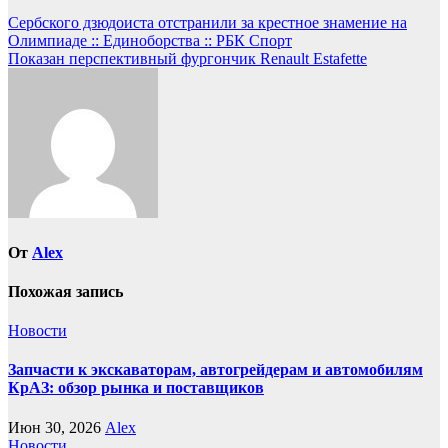
Навигация
Сербского дзюдоиста отстранили за крестное знамение на
Олимпиаде :: Единоборства :: РБК Спорт
по
Показан перспективный фургончик Renault Estafette
записям
От
Alex
Похожая запись
Новости
Запчасти к экскаваторам, автогрейдерам и автомобилям
КрАЗ: обзор рынка и поставщиков
Июн 30, 2026
Alex
Новости