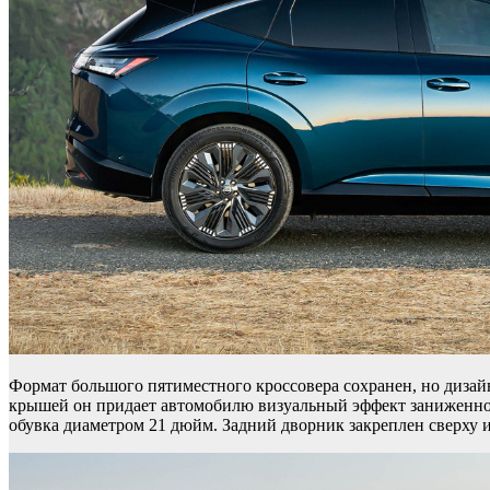
Формат большого пятиместного кроссовера сохранен, но дизай
крышей он придает автомобилю визуальный эффект заниженной
обувка диаметром 21 дюйм. Задний дворник закреплен сверху 