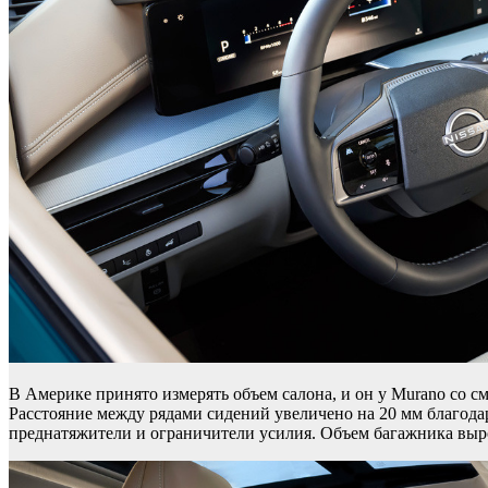
В Америке принято измерять объем салона, и он у Murano со с
Расстояние между рядами сидений увеличено на 20 мм благода
преднатяжители и ограничители усилия. Объем багажника выро