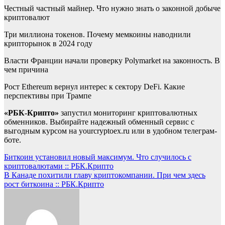
Честный частный майнер. Что нужно знать о законной добыче
криптовалют
Три миллиона токенов. Почему мемкоины наводнили
крипторынок в 2024 году
Власти Франции начали проверку Polymarket на законность. В
чем причина
Рост Ethereum вернул интерес к сектору DeFi. Какие
перспективы при Трампе
«РБК-Крипто»
запустил мониторинг криптовалютных
обменников. Выбирайте надежный обменный сервис с
выгодным курсом на yourcryptoex.ru или в удобном телеграм-
боте.
Навигация
Биткоин установил новый максимум. Что случилось с
криптовалютами :: РБК.Крипто
по
В Канаде похитили главу криптокомпании. При чем здесь
записям
рост биткоина :: РБК.Крипто