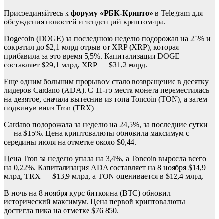
Присоединяйтесь к
форуму «РБК-Крипто»
в Telegram для
обсуждения новостей и тенденций криптомира.
Dogecoin (DOGE) за последнюю неделю подорожал на 25% и
сократил до $2,1 млрд отрыв от XRP (XRP), которая
прибавила за это время 5,5%. Капитализация DOGE
составляет $29,1 млрд, XRP — $31,2 млрд.
Еще одним большим прорывом стало возвращение в десятку
лидеров Cardano (ADA). С 11-го места монета переместилась
на девятое, сначала вытеснив из топа Toncoin (TON), а затем
подвинув вниз Tron (TRX).
Cardano подорожала за неделю на 24,5%, за последние сутки
— на $15%. Цена криптовалюты обновила максимум с
середины июля на отметке около $0,44.
Цена Tron за неделю упала на 3,4%, а Toncoin выросла всего
на 0,22%. Капитализация ADA составляет на 8 ноября $14,9
млрд, TRX — $13,9 млрд, а TON оценивается в $12,4 млрд.
В ночь на 8 ноября курс биткоина (BTC) обновил
исторический максимум. Цена первой криптовалюты
достигла пика на отметке $76 850.