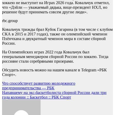
хоккею не выступит на Играх 2026 года. Ковальчук отметил,
что «Дэйли — уважаемый дядька, вице-президент НХЛ, но
решение будут принимать совсем другие люди».
rbc.group
Ковальчук трижды брал Кубок Гагарина (в том числе с клубом
СКА в 2015 и 2017 годах), также он олимпийский чемпион
Пхёнчхана и двукратный чемпион мира в составе сборной
России.
На Олимпийских играх 2022 года Ковальчук был
генеральным менеджером сборной России по хоккею. Тогда
россияне стали серебряными призерами.
Обсудить новость можно на нашем канале в Telegram «РБК
Спорт».
Навигация
Что способствует развитию молодежного
предпринимательства — РБК
по
Напавшему на экс-баскетболиста сборной России дали три
записям
года колонии :: Баскетбол :: РБК Спорт