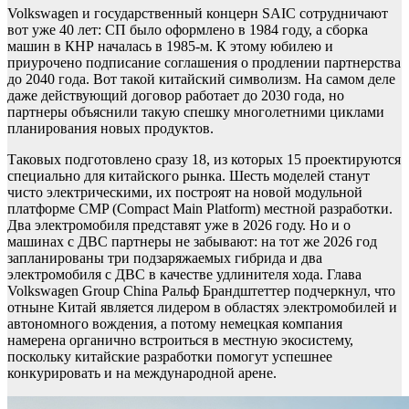
Volkswagen и государственный концерн SAIC сотрудничают
вот уже 40 лет: СП было оформлено в 1984 году, а сборка
машин в КНР началась в 1985-м. К этому юбилею и
приурочено подписание соглашения о продлении партнерства
до 2040 года. Вот такой китайский символизм. На самом деле
даже действующий договор работает до 2030 года, но
партнеры объяснили такую спешку многолетними циклами
планирования новых продуктов.
Таковых подготовлено сразу 18, из которых 15 проектируются
специально для китайского рынка. Шесть моделей станут
чисто электрическими, их построят на новой модульной
платформе CMP (Compact Main Platform) местной разработки.
Два электромобиля представят уже в 2026 году. Но и о
машинах с ДВС партнеры не забывают: на тот же 2026 год
запланированы три подзаряжаемых гибрида и два
электромобиля с ДВС в качестве удлинителя хода. Глава
Volkswagen Group China Ральф Брандштеттер подчеркнул, что
отныне Китай является лидером в областях электромобилей и
автономного вождения, а потому немецкая компания
намерена органично встроиться в местную экосистему,
поскольку китайские разработки помогут успешнее
конкурировать и на международной арене.