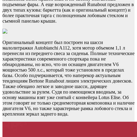
подъемные фары. А еще возрожденный Runabout предложен в
двух типах кузова: баркетта (как и оригинальный концепт) и
более практичная тарга с полноценным лобовым стеклом и
съемной панелью крыши.
Оригинальный концепт был построен на шасси
малолитражки Autobianchi A112, хотя мотор объемом 1,1 л
перенесли из переднего свеса за сиденья. Полные технические
характеристики современного спорткара пока не
обнародованы, но ясно, что он оснащен двигателем V6
мощностью 500 л.с., который тоже установлен в пределах
базы. Особо подчеркивается, что наперекор актуальным
тенденциям Bertone Runabout лишен электрических довесков.
Также обещано легкое и заводное шасси, дарящее
удовольствие за рулем. Судя по имеющимся вводным, за
основу машины взят уже снятый с конвейера Lotus Elise. Об
этом говорят не только среднемоторная компоновка и наличие
двигателя V6, но также характерные рамка лобового стекла и
крепления зеркал заднего вида.