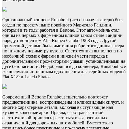
Оригинальный концепт Runabout (что означает «катер») был
создан по проекту ныне покойного Марчелло Гандини,
который в те годы работал в Bertone. Этот автомобиль стал
одним из первых в фирменном клиновидном стиле Гандини
наряду с концептом Alfa Romeo Carabo 1968 года. Другой
приметной деталью была имитация ребристого днища катера
по нижнему периметру кузова. Светотехника выполнена по
необычной схеме с фарами в нижней части передка и
дополнительными прожекторами-ушами, установленными на
дуге безопасности. Не добравшись до конвейера, Runabout все
же послужил источником вдохновения для серийных моделей
Fiat X1/9 и Lancia Stratos.
Современный Bertone Runabout тщательно повторяет
предшественника: воспроизведены и клиновидный силуэт, и
многие характерные детали, включая выступающие над
кузовом колесные арки. Правда, с экстравагантной
светотехникой пришлось расстаться из-за очевидных
ограничений для дорожных автомобилей. Вместо этого
появились более практичные и по-своему элегантные