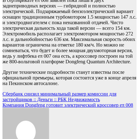
В сертификате eπ 008 заявлен пока лишь в двух
заднеприводных версиях — гибридной и полностью
электрической. Подзаряжаемый бензоэлектрический вариант
оснащен традиционным турбомотором 1.5 мощностью 147 л.с.
и электродвигателем с пока неназванной отдачей. Чисто
электрическая дальность хода такой версии — всего 154 км.
Электромобиль располагает электромотором мощностью 272
л.с. и дальнобойностью 636 км. Максимальная скорость обоих
вариантов ограничена на отметке 180 км/ч. Но можно не
сомневаться, что будет и более мощная двухмоторная версия,
ведь у лифтбека eπ 007 она есть, а кроссовер построен на той
же 800-вольтовой платформе Dongfeng Quantum Architecture.
Другие технические подробности станут известны после
официальной премьеры, которая состоится уже в конце апреля
на Пекинском автосалоне.
Навигация
Сбербанк снизил минимальный размер комиссии для
застройщиков :: Деньги :: РБК Недвижимость
по
Компания Dongfeng готовит электрический кроссовер eπ 008
записям