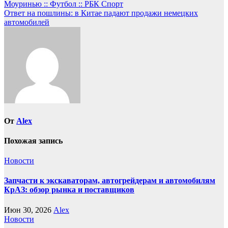
Моуринью :: Футбол :: РБК Спорт
по
Ответ на пошлины: в Китае падают продажи немецких
записям
автомобилей
От
Alex
Похожая запись
Новости
Запчасти к экскаваторам, автогрейдерам и автомобилям
КрАЗ: обзор рынка и поставщиков
Июн 30, 2026
Alex
Новости