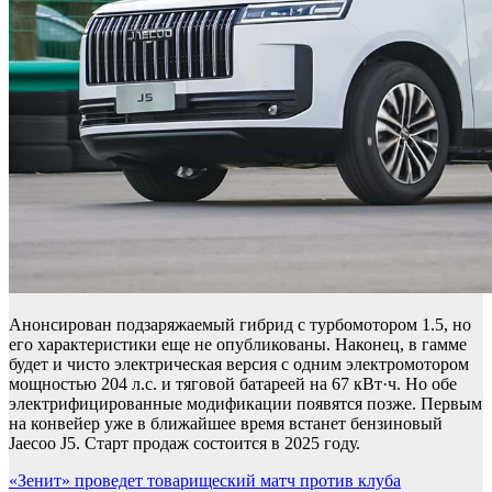
Анонсирован подзаряжаемый гибрид с турбомотором 1.5, но
его характеристики еще не опубликованы. Наконец, в гамме
будет и чисто электрическая версия с одним электромотором
мощностью 204 л.с. и тяговой батареей на 67 кВт·ч. Но обе
электрифицированные модификации появятся позже. Первым
на конвейер уже в ближайшее время встанет бензиновый
Jaecoo J5. Старт продаж состоится в 2025 году.
Навигация
«Зенит» проведет товарищеский матч против клуба