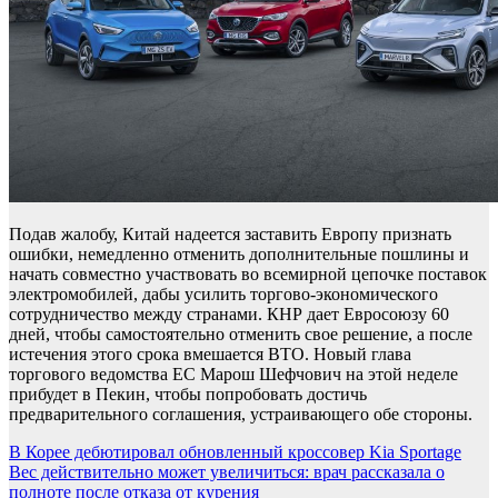
Подав жалобу, Китай надеется заставить Европу признать
ошибки, немедленно отменить дополнительные пошлины и
начать совместно участвовать во всемирной цепочке поставок
электромобилей, дабы усилить торгово-экономического
сотрудничество между странами. КНР дает Евросоюзу 60
дней, чтобы самостоятельно отменить свое решение, а после
истечения этого срока вмешается ВТО. Новый глава
торгового ведомства ЕС Марош Шефчович на этой неделе
прибудет в Пекин, чтобы попробовать достичь
предварительного соглашения, устраивающего обе стороны.
Навигация
В Корее дебютировал обновленный кроссовер Kia Sportage
Вес действительно может увеличиться: врач рассказала о
по
полноте после отказа от курения