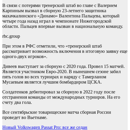
В связи с потерями тренерский штаб во главе с Валерием
Карпиным вызвал в сборную 23-летнего защитника
махачкалинского «Динамо» Валентина Пальцева, который
четыре года назад играл в чемпионате Нижегородской
области. Пальцев впервые вызван в национальную команду.
rbc.group
При этом в РФС отметили, что «тренерский штаб
рассматривает возможность включения в итоговую заявку еще
одного-двух игроков».
Дивеев выступает за сборную с 2020 года. Провел 15 матчей.
Является участником Евро-2020. В нынешнем сезоне забил
пять голов во всех турнирах и наряду с Тамерланом
Мусаевым является лучшим бомбардиром ЦСКА.
Солдатенков дебютировал за сборную в 2022 году после
отстранения команды от международных турниров. На его
счету два гола.
Все сентябрьские товарищеские матча сборная России
проведет во Вьетнаме.
Навигация
Новый Volkswagen Passat Pro: все же седан