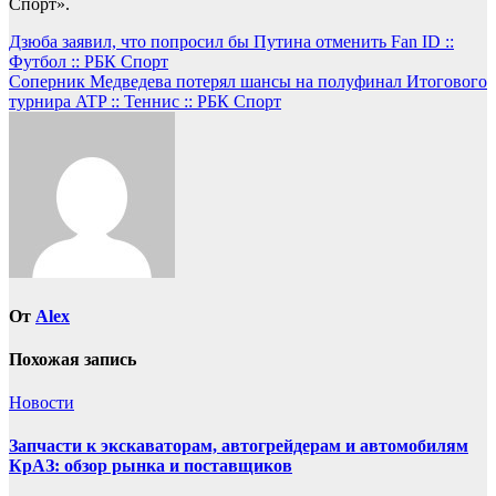
Спорт».
Навигация
Дзюба заявил, что попросил бы Путина отменить Fan ID ::
Футбол :: РБК Спорт
по
Соперник Медведева потерял шансы на полуфинал Итогового
записям
турнира ATP :: Теннис :: РБК Спорт
От
Alex
Похожая запись
Новости
Запчасти к экскаваторам, автогрейдерам и автомобилям
КрАЗ: обзор рынка и поставщиков