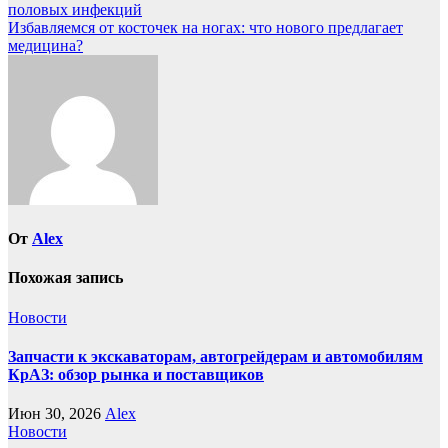
половых инфекций
по
Избавляемся от косточек на ногах: что нового предлагает
записям
медицина?
От
Alex
Похожая запись
Новости
Запчасти к экскаваторам, автогрейдерам и автомобилям
КрАЗ: обзор рынка и поставщиков
Июн 30, 2026
Alex
Новости