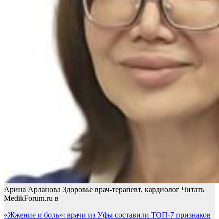
Арина Арланова Здоровье врач-терапевт, кардиолог
Читать
MedikForum.ru в
Навигация
«Жжение и боль»: врачи из Уфы составили ТОП-7 признаков