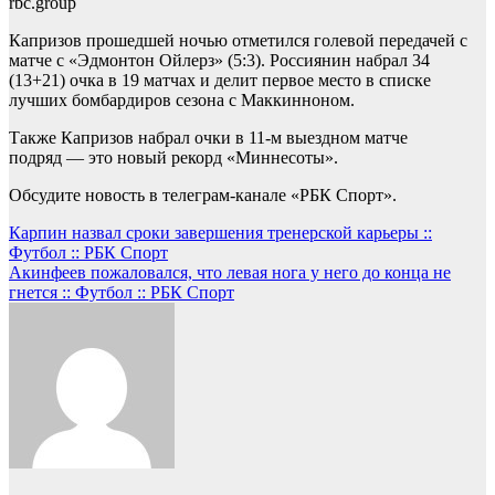
rbc.group
Капризов прошедшей ночью отметился голевой передачей с
матче с «Эдмонтон Ойлерз» (5:3). Россиянин набрал 34
(13+21) очка в 19 матчах и делит первое место в списке
лучших бомбардиров сезона с Маккинноном.
Также Капризов набрал очки в 11-м выездном матче
подряд — это новый рекорд «Миннесоты».
Обсудите новость в телеграм-канале «РБК Спорт».
Навигация
Карпин назвал сроки завершения тренерской карьеры ::
Футбол :: РБК Спорт
по
Акинфеев пожаловался, что левая нога у него до конца не
записям
гнется :: Футбол :: РБК Спорт