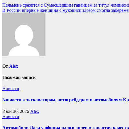
Навигация
Пельмень сразится с Сумасшедшим гавайцем за титул чемпиона
В России впервые женщина с муковисцидозом смогла заберемен
по
записям
От
Alex
Похожая запись
Новости
Запчасти к экскаваторам, автогрейдерам и автомобилям К
Июн 30, 2026
Alex
Новости
Автомобили Лада у официального дилера: гарантия качеств