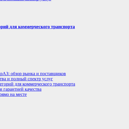
горий для коммерческого транспорта
КрАЗ: обзор рынка и поставщиков
тва и полный спектр услуг
тегорий для коммерческого транспорта
 гарантией качества
рямо на месте