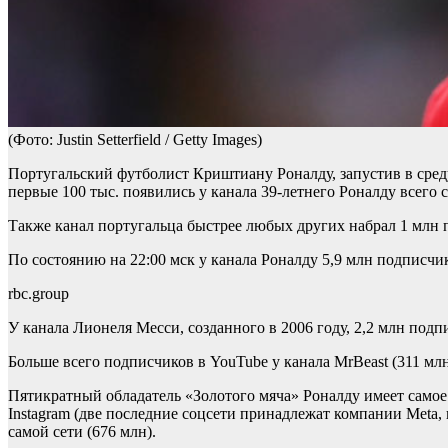
(Фото: Justin Setterfield / Getty Images)
Португальский футболист Криштиану Роналду, запустив в среду
первые 100 тыс. появились у канала 39-летнего Роналду всег
Также канал португальца быстрее любых других набрал 1 млн п
По состоянию на 22:00 мск у канала Роналду 5,9 млн подписчик
rbc.group
У канала Лионеля Месси, созданного в 2006 году, 2,2 млн подп
Больше всего подписчиков в YouTube у канала MrBeast (311 млн
Пятикратный обладатель «Золотого мяча» Роналду имеет самое 
Instagram (две последние соцсети принадлежат компании Meta, 
самой сети (676 млн).