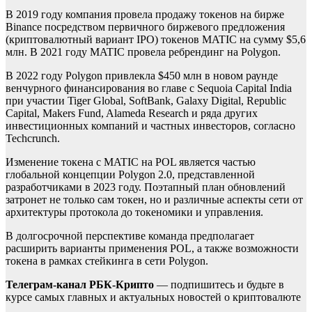
В 2019 году компания провела продажу токенов на бирже
Binance посредством первичного биржевого предложения
(криптовалютный вариант IPO) токенов MATIC на сумму $5,6
млн. В 2021 году MATIC провела ребрендинг на Polygon.
В 2022 году Polygon привлекла $450 млн в новом раунде
венчурного финансирования во главе с Sequoia Capital India
при участии Tiger Global, SoftBank, Galaxy Digital, Republic
Capital, Makers Fund, Alameda Research и ряда других
инвестиционных компаний и частных инвесторов,
согласно
Techcrunch.
Изменение токена с MATIC на POL является частью
глобальной концепции Polygon 2.0,
представленной
разработчиками в 2023 году. Поэтапный план обновлений
затронет не только сам токен, но и различные аспекты сети от
архитектуры протокола до токеномики и управления.
В долгосрочной перспективе команда предполагает
расширить варианты применения POL, а также возможности
токена в рамках стейкинга в сети Polygon.
Телеграм-канал РБК-Крипто
— подпишитесь и будьте в
курсе самых главных и актуальных новостей о криптовалюте