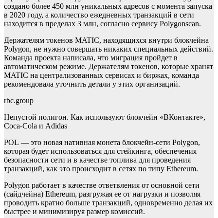
создано более 450 млн уникальных адресов с момента запуска
в 2020 году, а количество ежедневных транзакций в сети
находится в пределах 3 млн,
согласно сервису Polygonscan.
Держателям токенов MATIC, находящихся внутри блокчейна
Polygon, не нужно совершать никаких специальных действий.
Команда проекта написала, что миграция пройдет в
автоматическом режиме. Держателям токенов, которые хранят
MATIC на централизованных сервисах и биржах, команда
рекомендовала уточнить детали у этих организаций.
rbc.group
Непустой полигон. Как используют блокчейн «ВКонтакте»,
Coca-Cola и Adidas
POL — это новая нативная монета блокчейн-сети Polygon,
которая будет использоваться для стейкинга, обеспечения
безопасности сети и в качестве топлива для проведения
транзакций, как это происходит в сетях по типу Ethereum.
Polygon работает в качестве ответвления от основной сети
(сайдчейна) Ethereum, разгружая ее от нагрузки и позволяя
проводить кратно больше транзакций, одновременно делая их
быстрее и минимизируя размер комиссий.