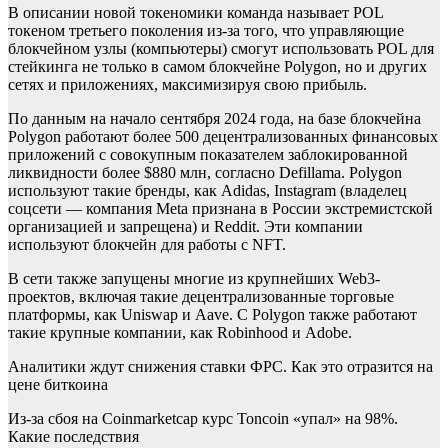
В
описании новой токеномики команда называет POL
токеном третьего поколения из-за того, что управляющие
блокчейном узлы (компьютеры) смогут использовать POL для
стейкинга не только в самом блокчейне Polygon, но и других
сетях и приложениях, максимизируя свою прибыль.
По данным на начало сентября 2024 года, на базе блокчейна
Polygon работают более 500 децентрализованных финансовых
приложений с совокупным показателем заблокированной
ликвидности более $880 млн,
согласно Defillama. Polygon
используют такие бренды, как Adidas, Instagram (владелец
соцсети — компания Metа признана в России экстремистской
организацией и запрещена) и Reddit. Эти компании
используют блокчейн для работы с NFT.
В сети также запущены многие из крупнейших Web3-
проектов, включая такие децентрализованные торговые
платформы, как Uniswap и Aave. С Polygon также
работают
такие крупные компании, как Robinhood и Adobe.
Аналитики ждут снижения ставки ФРС. Как это отразится на
цене биткоина
Из-за сбоя на Coinmarketcap курс Toncoin «упал» на 98%.
Какие последствия