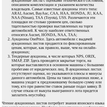
аукционные листы с оценками технического состояния,
описанием комплектации и указанием количества
владельцев. Самые известные аукционы этого типа:
ARAI, Aucnet, BayAuc, САА, HAA, HONDA, JU, KAA,
NAA (Nissan), ТАА (Toyota), USS. Различаются эти
площадки не столько уровнем цен, сколько
тщательностью проверки выставленных на торги
автомобилей. К числу наиболее ответственных
относятся Aucnet, HONDA, NAA, TAA;
Аукционы OnePrice. Здесь автомобили с выдачей
аукционных листов продаются по фиксированным
ценам, которые, как правило, выше, чем на онлайн-
аукционах;
Тендерные аукционы, в числе которых NPS, ORIX,
SMAP, ZIP. Здесь проводятся закрытые торги, на
которые выставляются в основном машины с большими
пробегами от юридических лиц. В аукционных листах
отсутствуют оценки, но указываются плюсы и минусы
данного автомобиля. Цены на таких аукционах ниже, а
машина уходит к предложившему большую сумму или
тому, кто при равенстве ставок раньше подал заявку. В
случае отказа от выкупа выигранного лота придется
заплатить неустойку.
Чтение аукционных листов потребует знания японского языка