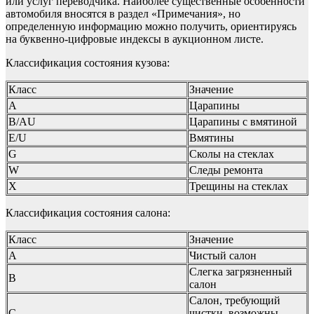
или услуг переводчика. Наиболее существенные особенности
автомобиля вносятся в раздел «Примечания», но
определенную информацию можно получить, ориентируясь
на буквенно-цифровые индексы в аукционном листе.
Классификация состояния кузова:
Класс
Значение
А
Царапины
B/AU
Царапины с вмятиной
E/U
Вмятины
G
Сколы на стеклах
W
Следы ремонта
Х
Трещины на стеклах
Классификация состояния салона:
Класс
Значение
А
Чистый салон
Слегка загрязненный
В
салон
Салон, требующий
С
чистки, возможны