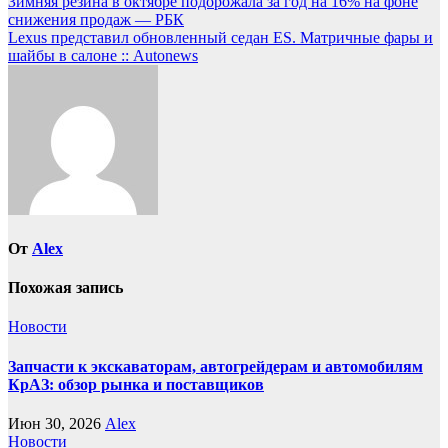
Навигация
Зимняя резина в октябре подорожала за год на 16% на фоне
снижения продаж — РБК
по
Lexus представил обновленный седан ES. Матричные фары и
записям
шайбы в салоне :: Autonews
От
Alex
Похожая запись
Новости
Запчасти к экскаваторам, автогрейдерам и автомобилям
КрАЗ: обзор рынка и поставщиков
Июн 30, 2026
Alex
Новости