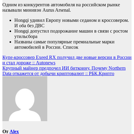
Одним из конкурентов автомобиля на российском рынке
называли минивэн Aurus Arsenal.
Hongqi удивил Европу новыми седаном и кроссовером.
И оба без ДВС
Hongqi допустил подорожание машин в связи с ростом
утильсбора
Названы самые популярные премиальные марки
автомобилей в России. Список
Навигация
Купе-кроссовер Exeed RX получил две новые версии в России
и стал дороже :: Autonews
по
Крупный майнер предпочел ИИ биткоину. Почему Northern
записям
Data откажется от добычи криптовалют :: РБК.Крипто
От
Alex