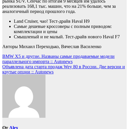
рынка SUV. Сейчас по итогам 9 месяцев им удалось
реализовать 168,1 тыс. машин, что на 21% больше, чем за
аналогичный период прошлого года.
Land Cruiser, чао! Тест-драйв Haval H9
Самые дешевые кроссоверы с полным приводом:
комплектации и цены
Смышленый и не малый. Тест-драйв нового Haval F7
Авторы Михаил Переходько, Вячеслав Василенко
Навигация
BMW X5 и другие. Названы самые продаваемые модели
параллельного импорта :: Autonews
по
Объявлена дата старта продаж Wey 80 в России. Две версии и
записям
крутые опции :: Autonews
От
Alex