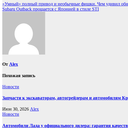
Навигация
«Умный» полный привод и необычные фишки. Чем удивил обнов
Subaru Outback прощается с Японией в стиле STI
по
записям
От
Alex
Похожая запись
Новости
Запчасти к экскаваторам, автогрейдерам и автомобилям К
Июн 30, 2026
Alex
Новости
Автомобили Лада у официального дилера: гарантия качеств