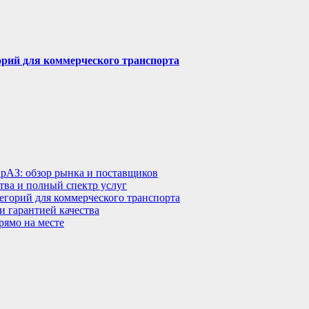
горий для коммерческого транспорта
КрАЗ: обзор рынка и поставщиков
тва и полный спектр услуг
тегорий для коммерческого транспорта
 гарантией качества
рямо на месте