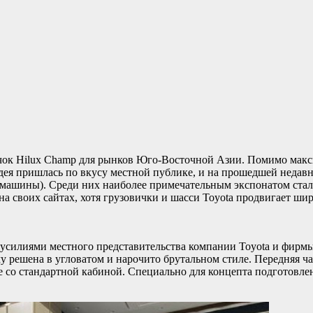
ичок Hilux Champ для рынков Юго-Восточной Азии. Помимо макс
дея пришлась по вкусу местной публике, и на прошедшей недавн
е машины). Среди них наиболее примечательным экспонатом ста
а своих сайтах, хотя грузовички и шасси Toyota продвигает шир
силиями местного представительства компании Toyota и фирмы 
у решена в угловатом и нарочито брутальном стиле. Передняя ча
е со стандартной кабиной. Специально для концепта подготовле