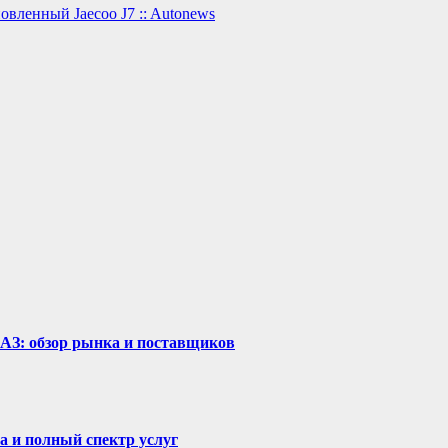
ленный Jaecoo J7 :: Autonews
рАЗ: обзор рынка и поставщиков
а и полный спектр услуг