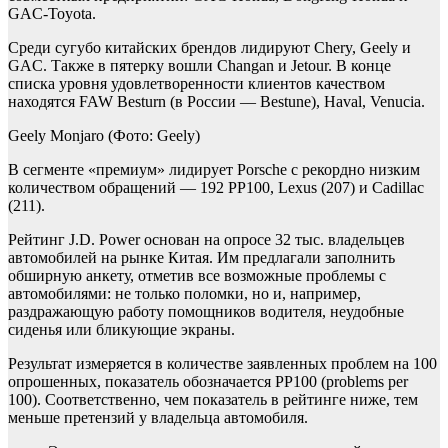
GAC-Toyota.
Среди сугубо китайских брендов лидируют Chery, Geely и
GAC. Также в пятерку вошли Changan и Jetour. В конце
списка уровня удовлетворенности клиентов качеством
находятся FAW Besturn (в России — Bestune), Haval, Venucia.
Geely Monjaro
(Фото: Geely)
В сегменте «премиум» лидирует Porsche с рекордно низким
количеством обращений — 192 PP100, Lexus (207) и Cadillac
(211).
Рейтинг J.D. Power основан на опросе 32 тыс. владельцев
автомобилей на рынке Китая. Им предлагали заполнить
обширную анкету, отметив все возможные проблемы с
автомобилями: не только поломки, но и, например,
раздражающую работу помощников водителя, неудобные
сиденья или бликующие экраны.
Результат измеряется в количестве заявленных проблем на 100
опрошенных, показатель обозначается PP100 (problems per
100). Соответственно, чем показатель в рейтинге ниже, тем
меньше претензий у владельца автомобиля.