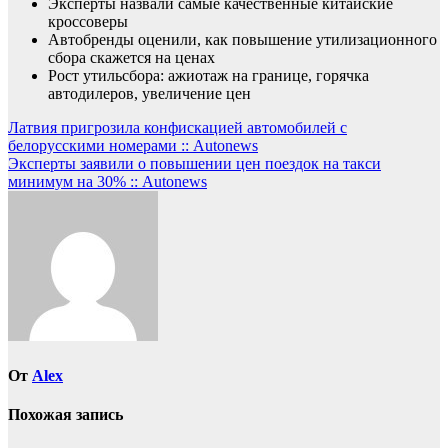
Эксперты назвали самые качественные китайские
кроссоверы
Автобренды оценили, как повышение утилизационного
сбора скажется на ценах
Рост утильсбора: ажиотаж на границе, горячка
автодилеров, увеличение цен
Навигация
Латвия пригрозила конфискацией автомобилей с
белорусскими номерами :: Autonews
по
Эксперты заявили о повышении цен поездок на такси
записям
минимум на 30% :: Autonews
От
Alex
Похожая запись