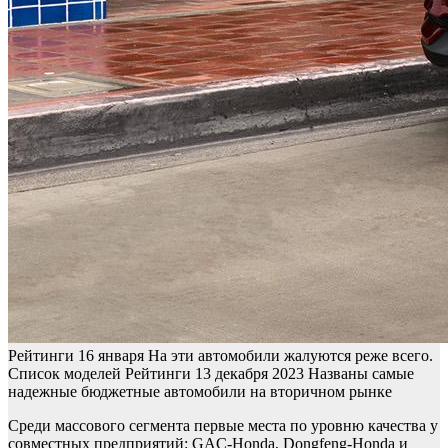
Рейтинги
16 января
На эти автомобили жалуются реже всего.
Список моделей
Рейтинги
13 декабря 2023
Названы самые
надежные бюджетные автомобили на вторичном рынке
Среди массового сегмента первые места по уровню качества у
совместных предприятий: GAC-Honda, Dongfeng-Honda и