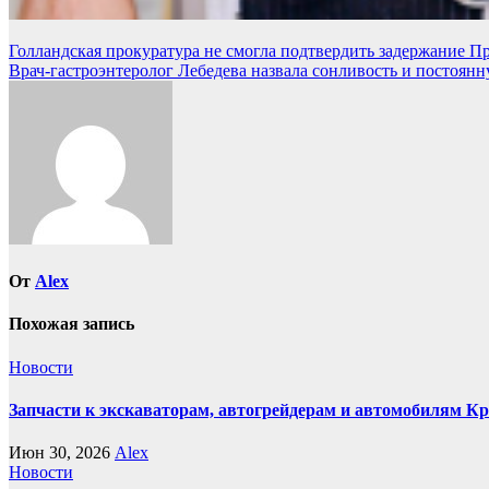
Навигация
Голландская прокуратура не смогла подтвердить задержание Пр
Врач-гастроэнтеролог Лебедева назвала сонливость и постоян
по
записям
От
Alex
Похожая запись
Новости
Запчасти к экскаваторам, автогрейдерам и автомобилям К
Июн 30, 2026
Alex
Новости