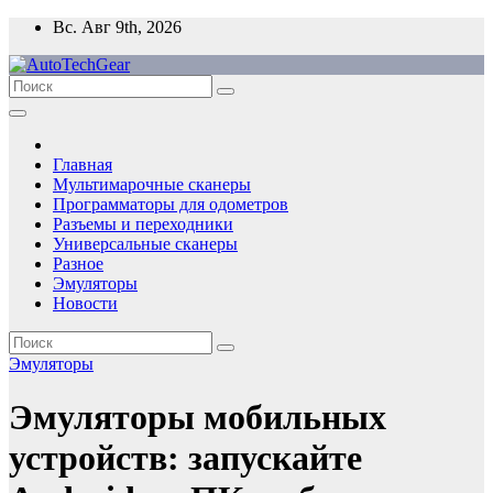
Перейти
Вс. Авг 9th, 2026
к
содержимому
Главная
Мультимарочные сканеры
Программаторы для одометров
Разъемы и переходники
Универсальные сканеры
Разное
Эмуляторы
Новости
Эмуляторы
Эмуляторы мобильных
устройств: запускайте