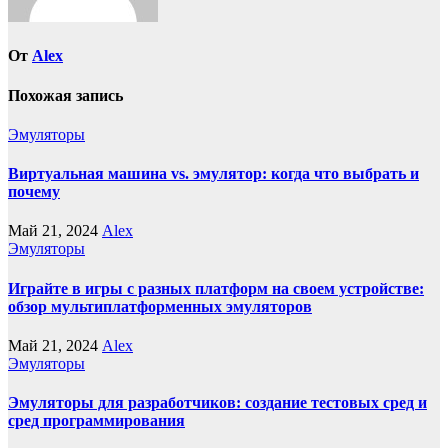
От
Alex
Похожая запись
Эмуляторы
Виртуальная машина vs. эмулятор: когда что выбрать и
почему
Май 21, 2024
Alex
Эмуляторы
Играйте в игры с разных платформ на своем устройстве:
обзор мультиплатформенных эмуляторов
Май 21, 2024
Alex
Эмуляторы
Эмуляторы для разработчиков: создание тестовых сред и
сред программирования