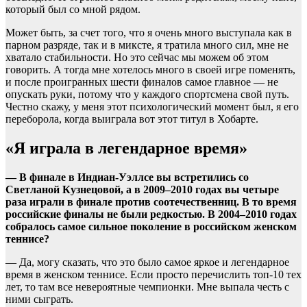
который был со мной рядом.
Может быть, за счет того, что я очень много выступала как в
парном разряде, так и в миксте, я тратила много сил, мне не
хватало стабильности. Но это сейчас мы можем об этом
говорить. А тогда мне хотелось много в своей игре поменять,
и после проигранных шести финалов самое главное — не
опускать руки, потому что у каждого спортсмена свой путь.
Честно скажу, у меня этот психологический момент был, я его
переборола, когда выиграла вот этот титул в Хобарте.
«Я играла в легендарное время»
— В финале в Индиан-Уэллсе вы встретились со
Светланой Кузнецовой, а в 2009–2010 годах вы четыре
раза играли в финале против соотечественниц. В то время
российские финалы не были редкостью. В 2004–2010 годах
собралось самое сильное поколение в российском женском
теннисе?
— Да, могу сказать, что это было самое яркое и легендарное
время в женском теннисе. Если просто перечислить топ-10 тех
лет, то там все невероятные чемпионки. Мне выпала честь с
ними сыграть.