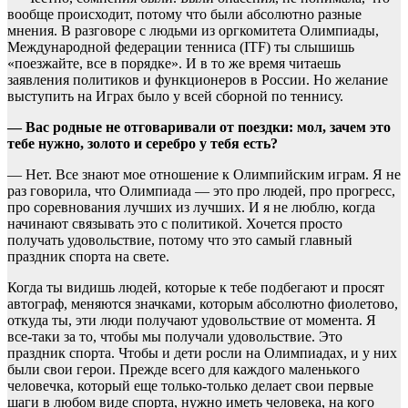
вообще происходит, потому что были абсолютно разные
мнения. В разговоре с людьми из оргкомитета Олимпиады,
Международной федерации тенниса (ITF) ты слышишь
«поезжайте, все в порядке». И в то же время читаешь
заявления политиков и функционеров в России. Но желание
выступить на Играх было у всей сборной по теннису.
— Вас родные не отговаривали от поездки: мол, зачем это
тебе нужно, золото и серебро у тебя есть?
— Нет. Все знают мое отношение к Олимпийским играм. Я не
раз говорила, что Олимпиада — это про людей, про прогресс,
про соревнования лучших из лучших. И я не люблю, когда
начинают связывать это с политикой. Хочется просто
получать удовольствие, потому что это самый главный
праздник спорта на свете.
Когда ты видишь людей, которые к тебе подбегают и просят
автограф, меняются значками, которым абсолютно фиолетово,
откуда ты, эти люди получают удовольствие от момента. Я
все-таки за то, чтобы мы получали удовольствие. Это
праздник спорта. Чтобы и дети росли на Олимпиадах, и у них
были свои герои. Прежде всего для каждого маленького
человечка, который еще только-только делает свои первые
шаги в любом виде спорта, нужно иметь человека, на кого