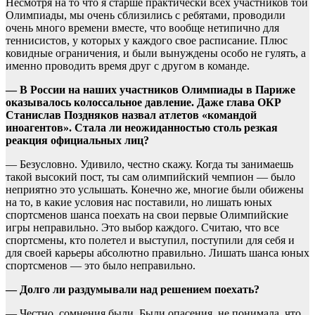
Несмотря на то что я старше практически всех участников той
Олимпиады, мы очень сблизились с ребятами, проводили
очень много времени вместе, что вообще нетипично для
теннисистов, у которых у каждого свое расписание. Плюс
ковидные ограничения, и были вынуждены особо не гулять, а
именно проводить время друг с другом в команде.
— В России на наших участников Олимпиады в Париже
оказывалось колоссальное давление. Даже глава ОКР
Станислав Поздняков назвал атлетов «командой
иноагентов». Стала ли неожиданностью столь резкая
реакция официальных лиц?
— Безусловно. Удивило, честно скажу. Когда ты занимаешь
такой высокий пост, ты сам олимпийский чемпион — было
неприятно это услышать. Конечно же, многие были обижены
на то, в какие условия нас поставили, но лишать юных
спортсменов шанса поехать на свои первые Олимпийские
игры неправильно. Это выбор каждого. Считаю, что все
спортсмены, кто полетел и выступил, поступили для себя и
для своей карьеры абсолютно правильно. Лишать шанса юных
спортсменов — это было неправильно.
— Долго ли раздумывали над решением поехать?
— Честно, сомнения были. Были опасения, не понимала, что