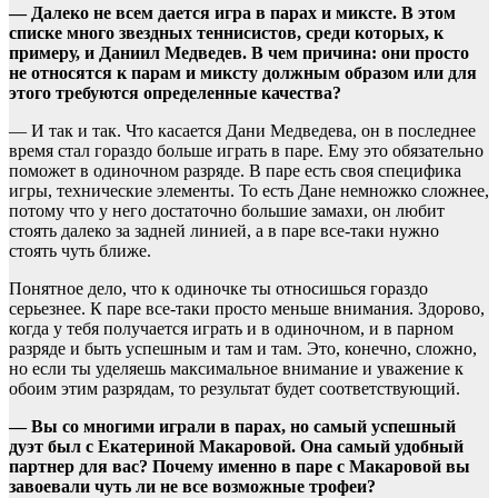
— Далеко не всем дается игра в парах и миксте. В этом
списке много звездных теннисистов, среди которых, к
примеру, и Даниил Медведев. В чем причина: они просто
не относятся к парам и миксту должным образом или для
этого требуются определенные качества?
— И так и так. Что касается Дани Медведева, он в последнее
время стал гораздо больше играть в паре. Ему это обязательно
поможет в одиночном разряде. В паре есть своя специфика
игры, технические элементы. То есть Дане немножко сложнее,
потому что у него достаточно большие замахи, он любит
стоять далеко за задней линией, а в паре все-таки нужно
стоять чуть ближе.
Понятное дело, что к одиночке ты относишься гораздо
серьезнее. К паре все-таки просто меньше внимания. Здорово,
когда у тебя получается играть и в одиночном, и в парном
разряде и быть успешным и там и там. Это, конечно, сложно,
но если ты уделяешь максимальное внимание и уважение к
обоим этим разрядам, то результат будет соответствующий.
— Вы со многими играли в парах, но самый успешный
дуэт был с Екатериной Макаровой. Она самый удобный
партнер для вас? Почему именно в паре с Макаровой вы
завоевали чуть ли не все возможные трофеи?