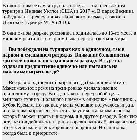
В одиночном ее самая крупная победа — на престижном
турнире в Индиан-Уэллсе (США) в 2017-м. В парах Веснина
победила на трех турнирах «Большого шлема», а также в
Итоговом турнире WTA (2016).
В одиночном разряде россиянка поднималась до 13-го места в
мировом рейтинге, в парном была первой ракеткой мира.
— Вы побеждали на турнирах как в одиночном, так в
парном и смешанном разрядах. Внимание большинства
зрителей приковано к одиночном разряду. В туре вы
отдавали предпочтение одиночке или пытались на
максимуме играть везде?
— Все равно одиночный разряд всегда был в приоритете.
Максимальное время на тренировках уделяла именно
одиночному разряду. Всегда ставила перед собой цель
выиграть турнир «Большого шлема» в одиночке, «тысячник»,
Кубок Кремля. Но так как у меня успешно получалось играть
и в парном разряде, я себя считала универсальным игроком,
который может играть и в одном, и в другом разряде. Больших
результатов добилась в парных соревнованиях благодаря тому,
что у меня были очень хорошие напарницы. Но одиночка
всегда была в приоритете.