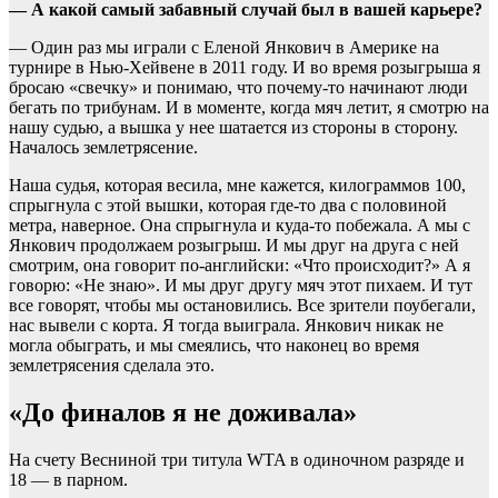
— А какой самый забавный случай был в вашей карьере?
— Один раз мы играли с Еленой Янкович в Америке на
турнире в Нью-Хейвене в 2011 году. И во время розыгрыша я
бросаю «свечку» и понимаю, что почему-то начинают люди
бегать по трибунам. И в моменте, когда мяч летит, я смотрю на
нашу судью, а вышка у нее шатается из стороны в сторону.
Началось землетрясение.
Наша судья, которая весила, мне кажется, килограммов 100,
спрыгнула с этой вышки, которая где-то два с половиной
метра, наверное. Она спрыгнула и куда-то побежала. А мы с
Янкович продолжаем розыгрыш. И мы друг на друга с ней
смотрим, она говорит по-английски: «Что происходит?» А я
говорю: «Не знаю». И мы друг другу мяч этот пихаем. И тут
все говорят, чтобы мы остановились. Все зрители поубегали,
нас вывели с корта. Я тогда выиграла. Янкович никак не
могла обыграть, и мы смеялись, что наконец во время
землетрясения сделала это.
«До финалов я не доживала»
На счету Весниной три титула WTA в одиночном разряде и
18 — в парном.