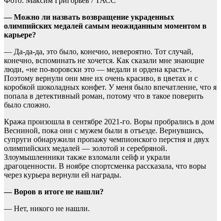
Фото: Максим Григорьев / ТАСС
— Можно ли назвать возвращение украденных
олимпийских медалей самым неожиданным моментом в
карьере?
— Да-да-да, это было, конечно, невероятно. Тот случай,
конечно, вспоминать не хочется. Как сказали мне знающие
люди, «не по-воровски это — медали и ордена красть».
Поэтому вернули они мне их очень красиво, в цветах и с
коробкой шоколадных конфет. У меня было впечатление, что я
попала в детективный роман, потому что в такое поверить
было сложно.
Кража произошла в сентябре 2021-го. Воры пробрались в дом
Весниной, пока они с мужем были в отъезде. Вернувшись,
супруги обнаружили пропажу чемпионского перстня и двух
олимпийских медалей — золотой и серебряной.
Злоумышленники также взломали сейф и украли
драгоценности. В ноябре спортсменка рассказала, что воры
через курьера вернули ей награды.
— Воров в итоге не нашли?
— Нет, никого не нашли.