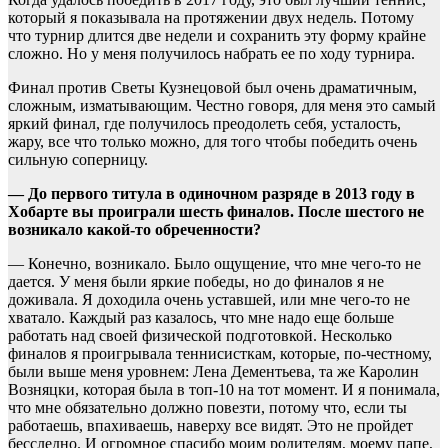
который я показывала на протяжении двух недель. Потому
что турнир длится две недели и сохранить эту форму крайне
сложно. Но у меня получилось набрать ее по ходу турнира.
Финал против Светы Кузнецовой был очень драматичным,
сложным, изматывающим. Честно говоря, для меня это самый
яркий финал, где получилось преодолеть себя, усталость,
жару, все что только можно, для того чтобы победить очень
сильную соперницу.
— До первого титула в одиночном разряде в 2013 году в
Хобарте вы проиграли шесть финалов. После шестого не
возникало какой-то обреченности?
— Конечно, возникало. Было ощущение, что мне чего-то не
дается. У меня были яркие победы, но до финалов я не
доживала. Я доходила очень уставшей, или мне чего-то не
хватало. Каждый раз казалось, что мне надо еще больше
работать над своей физической подготовкой. Несколько
финалов я проигрывала теннисисткам, которые, по-честному,
были выше меня уровнем: Лена Дементьева, та же Каролин
Возняцки, которая была в топ-10 на тот момент. И я понимала,
что мне обязательно должно повезти, потому что, если ты
работаешь, впахиваешь, наверху все видят. Это не пройдет
бесследно. И огромное спасибо моим родителям, моему папе,