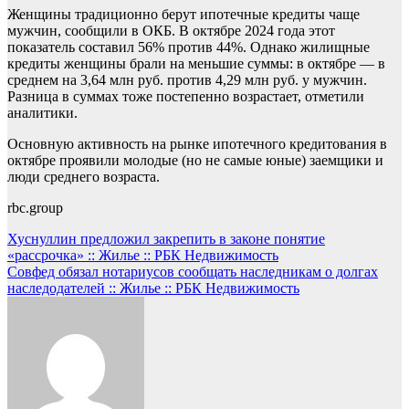
Женщины традиционно берут ипотечные кредиты чаще
мужчин, сообщили в ОКБ. В октябре 2024 года этот
показатель составил 56% против 44%. Однако жилищные
кредиты женщины брали на меньшие суммы: в октябре — в
среднем на 3,64 млн руб. против 4,29 млн руб. у мужчин.
Разница в суммах тоже постепенно возрастает, отметили
аналитики.
Основную активность на рынке ипотечного кредитования в
октябре проявили молодые (но не самые юные) заемщики и
люди среднего возраста.
rbc.group
Навигация
Хуснуллин предложил закрепить в законе понятие
«рассрочка» :: Жилье :: РБК Недвижимость
по
Совфед обязал нотариусов сообщать наследникам о долгах
записям
наследодателей :: Жилье :: РБК Недвижимость