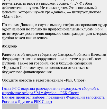
результатов, играют на высоком уровне. <…> Футбол
действительно нужен. Не только детям. Это социальный
феномен, который нужен гражданам», — цитирует Дюкова
«Матч ТВ».
По словам Дюкова, в случае вывода госфинансирования «удар
будет нанесен не только по профессиональным клубам, но и
по интересам достаточно широкого слоя граждан, для которых
футбол важен как явление».
rbc.group
Ранее на этой неделе губернатор Самарской области Вячеслав
Федорищев заявил о коррупционной системе в российском
футболе. Также он говорил, что в будущем самарским
«Крыльям Советов» нужно полностью отказаться от
бюджетного финансирования.
Обсудите новость в телеграм-канале «РБК Спорт».
Навигация
Глава РФС выразил разочарование недопуском сборной к
жеребьевке отбора ЧМ :: Футбол :: РБК Спорт
по
Екимов проиграл выборы президента Федерации велоспорта
записям
России :: Другие :: РБК Спорт