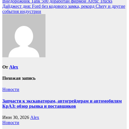
Навигация
Внедорожник Tank 500 доработан фирмой Arctic Trucks
Дайджест дня: Ford без кодового замка, рекорд Chery и другие
по
события индустрии
записям
От
Alex
Похожая запись
Новости
Запчасти к экскаваторам, автогрейдерам и автомобилям
КрАЗ: обзор рынка и поставщиков
Июн 30, 2026
Alex
Новости