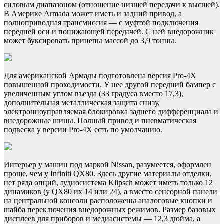
силовым диапазоном (отношение низшей передачи к высшей).
В Америке Armada может иметь и задний привод, а
полноприводная трансмиссия — с муфтой подключения
передней оси и понижающей передачей. С ней внедорожник
может буксировать прицепы массой до 3,9 тонны.
Для американской Армады подготовлена версия Pro-4X
повышенной проходимости. У нее другой передний бампер с
увеличенным углом въезда (33 градуса вместо 17,3),
дополнительная металлическая защита снизу,
электронноуправляемая блокировка заднего дифференциала и
внедорожные шины. Полный привод и пневматическая
подвеска у версии Pro-4X есть по умолчанию.
Интерьер у машин под маркой Nissan, разумеется, оформлен
проще, чем у Infiniti QX80. Здесь другие материалы отделки,
нет ряда опций, аудиосистема Klipsch может иметь только 12
динамиков (у QX80 их 14 или 24), а вместо сенсорной панели
на центральной консоли расположены аналоговые кнопки и
шайба переключения внедорожных режимов. Размер базовых
дисплеев для приборов и медиасистемы — 12,3 дюйма, а