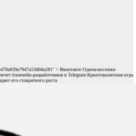
ws/66479a839a7947a53db8a281″ > Вконтакте Одноклассники
влечет блокчейн-разработчиков в Telegram
Криптовалютная игра
дает его стократного роста