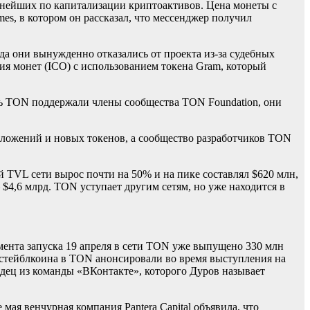
пнейших по капитализации криптоактивов. Цена монеты с
mes, в котором он рассказал, что мессенджер получил
да они вынужденно отказались от проекта из-за судебных
ния монет (ICO) с использованием токена Gram, который
еть TON поддержали члены сообщества TON Foundation, они
риложений и новых токенов, а сообщество разработчиков TON
ай TVL сети вырос почти на 50% и на пике составлял $620 млн,
— $4,6 млрд. TON уступает другим сетям, но уже находится в
мента запуска 19 апреля в сети TON уже выпущено 330 млн
 стейблкоина в TON анонсировали во время выступления на
ец из команды «ВКонтакте», которого Дуров называет
ая венчурная компания Pantera Capital объявила, что