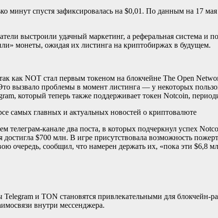
ько минут спустя зафиксировалась на $0,01. По данным на 17 мая
здатели выстроили удачный маркетинг, а реферальная система и 
или» монеты, ожидая их листинга на криптобиржах в будущем.
 так как NOT стал первым токеном на блокчейне The Open Netw
Это вызвало проблемы в момент листинга — у некоторых пользов
ram, который теперь также поддерживает токен Notcoin, периоди
рсе самых главных и актуальных новостей о криптовалюте
м телеграм-канале два поста, в которых подчеркнул успех Notc
 достигла $700 млн. В игре присутствовала возможность пожертв
ою очередь, сообщил, что намерен держать их, «пока эти $6,8 мл
мы Telegram и TON становятся привлекательными для блокчейн-ра
аимосвязи внутри мессенджера.