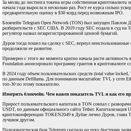
За месяц до листинга токена игры собственная криптовалюта 
начала года выросла в несколько раз. Рост ее курса сильно уск
предварительную оценку в $30 млрд перед возможным IPO.
Блокчейн Telegram Open Network (TON) был запущен Павлом Дур
разбирательств с SEC США. В 2019 году SEC подала в суд на T
регулятор назвал незарегистрированной ценной бумагой.
Дуров тогда пошел на сделку с SEC, вернул неиспользованные
продолжили ее развитие.
Примерно с этого же момента кратно начала расти активность
Foundation анонсировало программу грантов в криптовалюте с
В 2024 году объем пользовательских средств (total value locke
по данным Defillama. Для понимания масштабов: TVL у сети Eth
топ-30 по этому показателю.
Измерить блокчейн. Чем важен показатель TVL и как его п
Прирост пользовательского капитала в TON совпал с разворач
USDT, по данным официального сайта Tether. Капитализация 
криптоконференции TOKEN2049 в Дубае лично Дуров, глава Te
лучшим другом.
Пользовательская база Telegram сыграла на руку быстрому раз