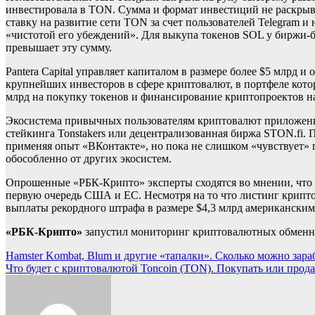
инвестировала в TON. Сумма и формат инвестиций не раскрыва
ставку на развитие сети TON за счет пользователей Telegram 
«чистотой его убеждений». Для выкупа токенов SOL у биржи-
превышает эту сумму.
Pantera Capital управляет капиталом в размере более $5 млрд
крупнейших инвесторов в сфере криптовалют, в портфеле которо
млрд на покупку токенов и финансирование криптопроектов на
Экосистема привычных пользователям криптовалют приложений
стейкинга Tonstakers или децентрализованная биржа STON.fi. 
применяя опыт «ВКонтакте», но пока не слишком «чувствует» 
обособленно от других экосистем.
Опрошенные «РБК-Крипто» эксперты сходятся во мнении, что 
первую очередь США и ЕС. Несмотря на то что листинг крипт
выплаты рекордного штрафа в размере $4,3 млрд американским 
«РБК-Крипто»
запустил мониторинг криптовалютных обменник
Навигация
Hamster Kombat, Blum и другие «тапалки». Сколько можно зараб
Что будет с криптовалютой Toncoin (TON). Покупать или прода
по
записям