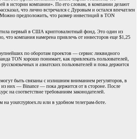
ей в истории компании». По его словам, в компании делают
ассказал, что лично встречался с Дуровым и остался впечатлен
. Можно предположить, что размер инвестиций в TON
апустила первый в США криптовалютный фонд. Это один из
но, что компания намерена привлечь от инвесторов еще $1,25
крупнейших по оборотам проектов — сервис ликвидного
манда TON хорошо понимает, как привлекать пользователей,
 русскоязычных и азиатских пользователей и пока держится
могут быть связаны с излишним вниманием регуляторов, в
из них — Binance — пока держится от в стороне. После
урс на соответствие требованиям законодателей.
 yourcryptoex.ru или в удобном телеграм-боте.