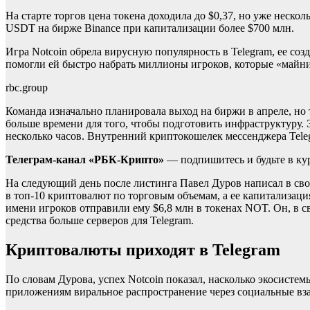
На старте торгов цена токена доходила до $0,37, но уже нескол
USDT на бирже Binance при капитализации более $700 млн.
Игра Notcoin обрела вирусную популярность в Telegram, ее со
помогли ей быстро набрать миллионы игроков, которые «майн
rbc.group
Команда изначально планировала выход на биржи в апреле, но
больше времени для того, чтобы подготовить инфраструктуру. 
несколько часов. Внутренний криптокошелек мессенджера Teleg
Телеграм-канал «РБК-Крипто»
— подпишитесь и будьте в ку
На следующий день после листинга Павел Дуров написал в свое
в топ-10 криптовалют по торговым объемам, а ее капитализация
имени игроков отправили ему $6,8 млн в токенах NOT. Он, в св
средства больше серверов для Telegram.
Криптовалюты приходят в Telegram
По словам Дурова, успех Notcoin показал, насколько экосисте
приложениям виральное распространение через социальные вз