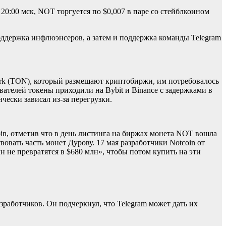
 20:00 мск, NOT торгуется по $0,007 в паре со стейблкоином
поддержка инфлюэнсеров, а затем и поддержка команды Telegram
ork (TON), который размещают криптобиржи, им потребовалось
ателей токены приходили на Bybit и Binance c задержками в
чески зависал из-за перегрузки.
oin, отметив что в день листинга на биржах монета NOT вошла
овать часть монет Дурову. 17 мая разработчики Notcoin от
н не превратятся в $680 млн», чтобы потом купить на эти
зработчиков. Он подчеркнул, что Telegram может дать их