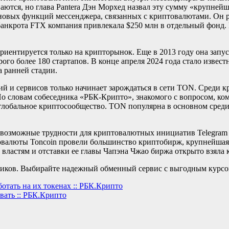
ются, но глава Pantera Дэн Морхед назвал эту сумму «крупнейш
и новых функций мессенджера, связанных с криптовалютами. Он р
банкрота FTX компания привлекала $250 млн в отдельный фонд
 и ориентируется только на крипторынок. Еще в 2013 году она з
го более 180 стартапов. В конце апреля 2024 года стало извест
 ранней стадии.
 и сервисов только начинает зарождаться в сети TON. Среди 
По словам собеседника «РБК-Крипто», знакомого с вопросом, ко
глобальное криптосообщество. TON популярна в основном среди
возможные трудности для криптовалютных инициатив Telegram 
овалюты Toncoin провели большинство криптобирж, крупнейшая 
властям и отставки ее главы Чапэна Чжао биржа открыто взяла к
ов. Выбирайте надежный обменный сервис с выгодным курсом на
отать на их токенах :: РБК.Крипто
вать :: РБК.Крипто