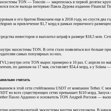
экосистемы TON — Toncoin — закрепилась в первой десятке кру
орился после выхода интервью Павла Дурова изданию Financial Ti
овым и его братом Николаем еще в 2018 году, но спустя два го
elegram за привлечение $1,7 млрд в рамках первичного размеще
 средства инвесторов и выплатил штраф в размере $18,5 млн. С
 внутри экосистемы TON. В сети стало появляться все больше п
оздателям самых популярных из них.
d, TVL) внутри сети TON вырос примерно в 10 раз. С апреля по м
ereum, по данным на 17 мая, составляет $54,4 млрд, а у Solana 
равильно считать
иванием в этой сети стейблкоина USDT от компании Tether. С мо
USDT во всех существующих сетях превышает $110 млрд. Запуск
ther Паоло Ардоино и основатель TON Андрей Рогозов — выход
витию криптовалютной экосистемы внутри мессенджера. В начале м