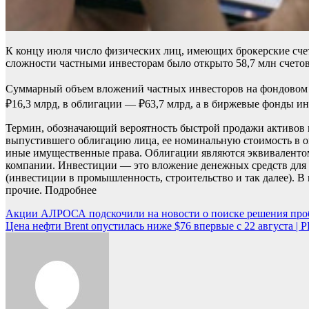
К концу июля число физических лиц, имеющих брокерские счета
сложности частными инвесторам было открыто 58,7 млн счетов
Суммарный объем вложений частных инвесторов на фондовом р
₽16,3 млрд, в облигации — ₽63,7 млрд, а в биржевые фонды и
Термин, обозначающий вероятность быстрой продажи активов 
выпустившего облигацию лица, ее номинальную стоимость в ог
иные имущественные права. Облигации являются эквивалентом 
компании.
Инвестиции — это вложение денежных средств для 
(инвестиции в промышленность, строительство и так далее). 
прочие.
Подробнее
Навигация
Акции АЛРОСА подскочили на новости о поиске решения про
Цена нефти Brent опустилась ниже $76 впервые с 22 августа |
по
записям