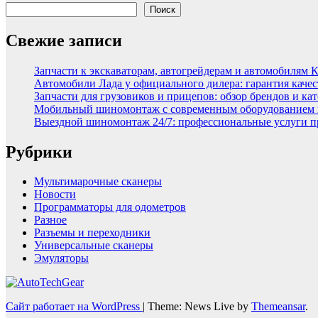
Поиск
Свежие записи
Запчасти к экскаваторам, автогрейдерам и автомобилям 
Автомобили Лада у официального дилера: гарантия качес
Запчасти для грузовиков и прицепов: обзор брендов и ка
Мобильный шиномонтаж с современным оборудованием и
Выездной шиномонтаж 24/7: профессиональные услуги п
Рубрики
Мультимарочные сканеры
Новости
Программаторы для одометров
Разное
Разъемы и переходники
Универсальные сканеры
Эмуляторы
Сайт работает на WordPress
|
Theme: News Live by
Themeansar
.