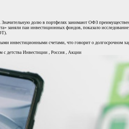
. Значительную долю в портфелях занимают ОФЗ преимуществен
нта» заняли паи инвестиционных фондов, показало исследовани
T).
ьными инвестиционными счетами, что говорит о долгосрочном х
м с детства
Инвестиции , Россия , Акции