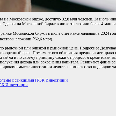
 на Московской бирже, достигло 32,8 млн человек. За июль инве
. Сделки на Московской бирже в июле заключили более 4 млн ч
ынке Московской биржи в июле стал максимальным в 2024 году 
нвесторы вложили ₽52,6 млрд.
по рыночной или близкой к рыночной цене.
Подробнее
Долговая
оворенный срок. Помимо этого облигация предполагает право в
займа и по своему принципу схожи с процессом кредитования. 
получения дохода или сохранения капитала. Различают финансо
В широком смысле инвестиции делятся на множество подвидов: ч
блемы с санкциями | РБК Инвестиции
 РБК Инвестиции