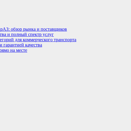
КрАЗ: обзор рынка и поставщиков
тва и полный спектр услуг
тегорий для коммерческого транспорта
 гарантией качества
рямо на месте