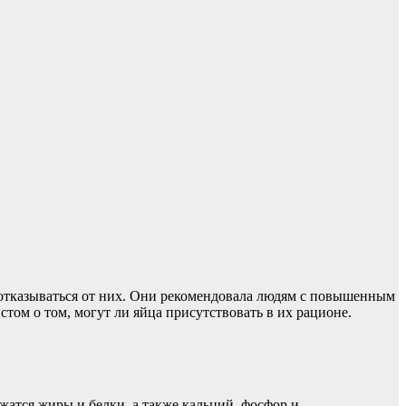
отказываться от них. Они рекомендовала людям с повышенным
ом о том, могут ли яйца присутствовать в их рационе.
жатся жиры и белки, а также кальций, фосфор и