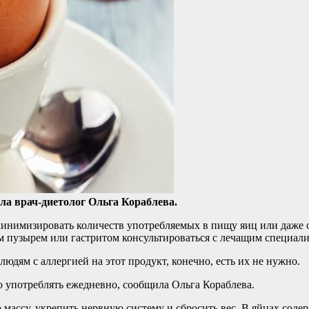
ла врач-диетолог Ольга Кораблева.
инимизировать количеств употребляемых в пищу яиц или даже 
 пузырем или гастритом консультироваться с лечащим специалист
людям с аллергией на этот продукт, конечно, есть их не нужно.
 употреблять ежедневно, сообщила Ольга Кораблева.
массу, укрепить нервную систему и сбросить вес. В яйцах содер