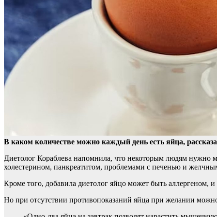
В каком количестве можно каждый день есть яйца, рассказа
Диетолог Кораблева напомнила, что некоторым людям нужно
м
холестерином, панкреатитом, проблемами с печенью и желчным
Кроме того, добавила диетолог яйцо может быть аллергеном, и 
Но при отсутствии противопоказаний яйца при желании можно
«Одно-два яйца на завтрак позволят нарастить мышечную 