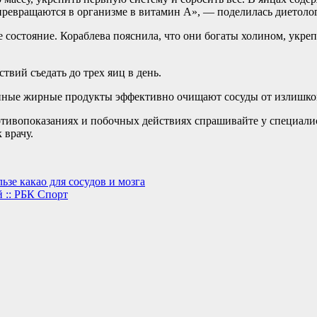
превращаются в организме в витамин А», — поделилась диетоло
 состояние. Кораблева пояснила, что они богаты холином, укр
твий съедать до трех яиц в день.
ранные жирные продукты эффективно очищают сосуды от излишко
ивопоказаниях и побочных действиях спрашивайте у специалист
 врачу.
ьзе какао для сосудов и мозга
 :: РБК Спорт