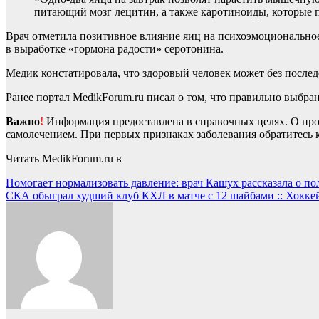
питающий мозг лецитин, а также каротиноиды, которые 
Врач отметила позитивное влияние яиц на психоэмоциональное
в выработке «гормона радости» серотонина.
Медик констатировала, что здоровый человек может без последс
Ранее портал MedikForum.ru писал о том, что правильно выб
Важно
!
Информация предоставлена в справочных целях. О прот
самолечением. При первых признаках заболевания обратитесь к
Читать MedikForum.ru в
Навигация
Помогает нормализовать давление: врач Кашух рассказала о пол
СКА обыграл худший клуб КХЛ в матче с 12 шайбами :: Хоккей
по
записям