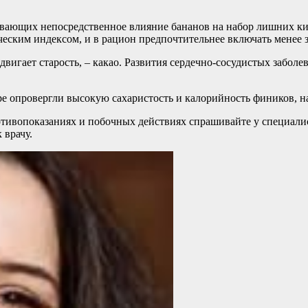
ывающих непосредственное влияние бананов на набор лишних кил
еским индексом, и в рацион предпочтительнее включать менее з
двигает старость, – какао. Развития сердечно-сосудистых забо
оре опровергли высокую сахаристость и калорийность фиников, 
ивопоказаниях и побочных действиях спрашивайте у специалист
 врачу.