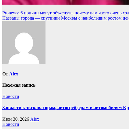
Навигация
Pronews: 6 причин могут объяснять, почему вам часто очень хо
Названы города — спутники Москвы с наибольшим ростом цен 
по
записям
От
Alex
Похожая запись
Новости
Запчасти к экскаваторам, автогрейдерам и автомобилям К
Июн 30, 2026
Alex
Новости