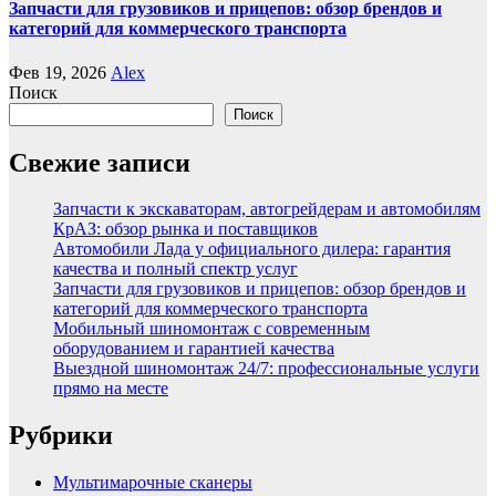
Запчасти для грузовиков и прицепов: обзор брендов и
категорий для коммерческого транспорта
Фев 19, 2026
Alex
Поиск
Поиск
Свежие записи
Запчасти к экскаваторам, автогрейдерам и автомобилям
КрАЗ: обзор рынка и поставщиков
Автомобили Лада у официального дилера: гарантия
качества и полный спектр услуг
Запчасти для грузовиков и прицепов: обзор брендов и
категорий для коммерческого транспорта
Мобильный шиномонтаж с современным
оборудованием и гарантией качества
Выездной шиномонтаж 24/7: профессиональные услуги
прямо на месте
Рубрики
Мультимарочные сканеры