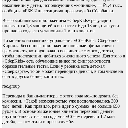
накоплений у детей, использующих «копилки», — ₽1,4 тыс.,
сообщила «РБК Инвестициям» пресс-служба Сбербанка.
Всего мобильным приложением «СберKids» регулярно
пользуются 1,8 млн детей в возрасте с 6 до 13 лет, с августа
прошлого года его установили 1 млн клиентов.
По мнению начальника управления «СберKids» Сбербанка
Кирилла Бессонова, приложение повышает финансовую
грамотность, которую важно осваивать с самого детства,
чтобы впоследствии добиться жизненного успеха. Для этого в
«СберKids» есть обучающие видео по финграмотности,
образовательные тесты. Если у ребенка есть детская
«СберКарта», то он может переводить деньги, в том числе на
счет в другом банке, копить их.
rbc.group
Переводы в банки-партнеры с этого года можно делать без
комиссии. «Такой возможностью уже воспользовались 300
тыс. детей. Как правило, речь идет о суммах, не больше 650
рублей. В основном же юные клиенты переводят деньги
внутри банка: с начала года «на «Сбер» перевели 1,7 млн
детей», — отметили в пресс-службе.