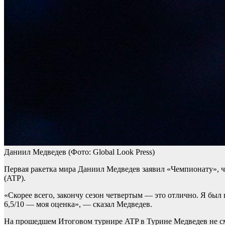
Даниил Медведев
(Фото: Global Look Press)
Первая ракетка мира Даниил Медведев заявил «Чемпионату», ч
(ATP).
«Скорее всего, закончу сезон четвертым — это отлично. Я был 
6,5/10 — моя оценка», — сказал Медведев.
На прошедшем Итоговом турнире ATP в Турине Медведев не смо