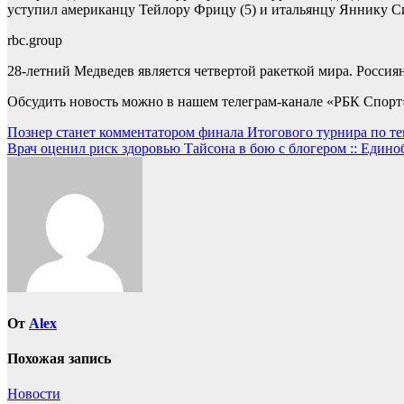
уступил американцу Тейлору Фрицу (5) и итальянцу Яннику Си
rbc.group
28-летний Медведев является четвертой ракеткой мира. Россия
Обсудить новость можно в нашем телеграм-канале «РБК Спорт
Навигация
Познер станет комментатором финала Итогового турнира по тен
Врач оценил риск здоровью Тайсона в бою с блогером :: Едино
по
записям
От
Alex
Похожая запись
Новости