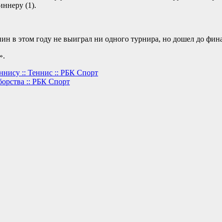
ннеру (1).
нин в этом году не выиграл ни одного турнира, но дошел до фин
».
нису :: Теннис :: РБК Спорт
борства :: РБК Спорт